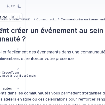
FR
icle...
K
⌘
Formations & Communautés
Communautés
t créer un événement au sein
Click
nauté ?
nités
blier facilement des événements dans une communauté
 membres et renforcer votre présence
tion
r
CrocoTeam
e mise à jour
il y a 9 mois
unautés
nts dans les communautés
vous permettent d’organiser 
es ateliers en ligne ou des célébrations pour renforcer l’e