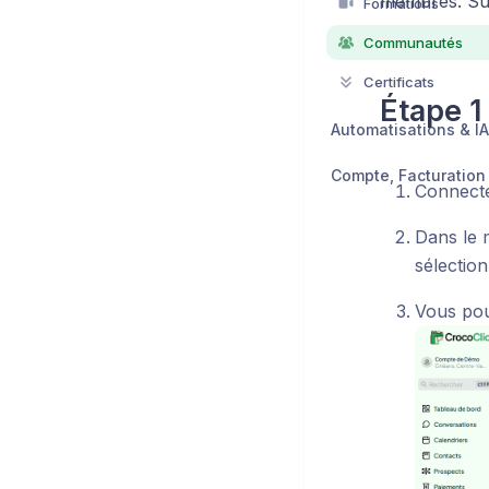
membres. Sui
Formations
Communautés
Certificats
Étape 1
Automatisations & IA
Connecte
Dans le 
sélectio
Vous pou