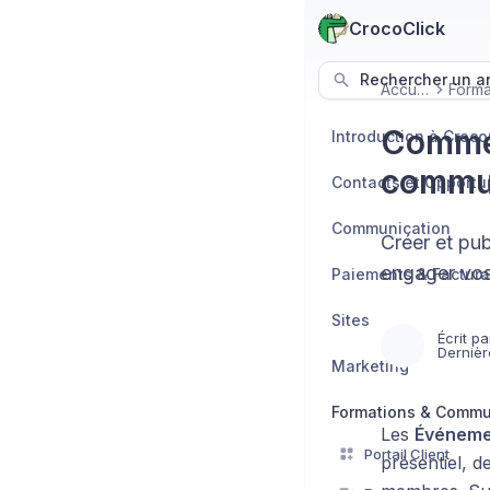
CrocoClick
Rechercher un art
Accueil
Commen
Introduction à Croco
commu
Contacts et Opportu
Communication
Créer et pu
engager vos
Paiements & Factura
Sites
Écrit pa
Dernièr
Marketing
Formations & Comm
Les
Événeme
Portail Client
présentiel, d