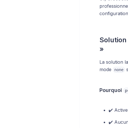
professionnel
configuratio
Solution
»
La solution 
mode
s
none
Pourquoi
p
✔️ Activ
✔️ Aucune