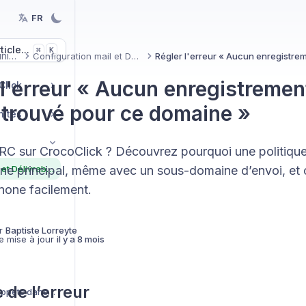
FR
icle...
K
⌘
Communication
Configuration mail et Délivrabilité
 l'erreur « Aucun enregistrem
Click
é trouvé pour ce domaine »
nités
C sur CrocoClick ? Découvrez pourquoi une politiqu
Configuration mail et Délivrabilité
ine principal, même avec un sous-domaine d’envoi, et
ne facilement.
r
Baptiste Lorreyte
e mise à jour
il y a 8 mois
 de l’erreur
Créer et utiliser des snippets dans vos conversations