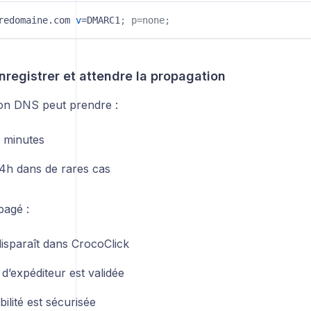
redomaine.com 
v
=DMARC1
; p=none; 
nregistrer et attendre la propagation
on DNS peut prendre :
 minutes
24h dans de rares cas
pagé :
disparaît dans CrocoClick
 d’expéditeur est validée
abilité est sécurisée