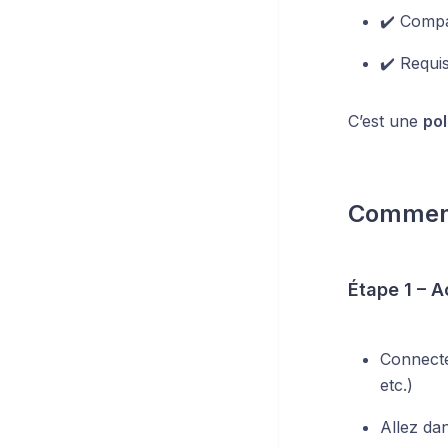
✔️ Compa
✔️ Requi
C’est une
pol
Comment 
Étape 1 – 
Connecte
etc.)
Allez da