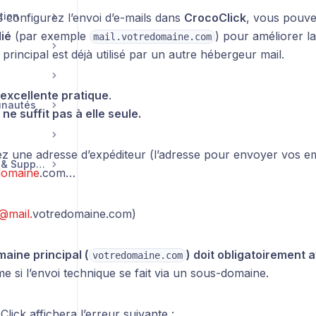
tion
 configurez l’envoi d’e-mails dans
CrocoClick
, vous pouve
ié
(par exemple
) pour améliorer la 
mail.votredomaine.com
principal est déjà utilisé par un autre hébergeur mail.
excellente pratique
.
unautés
ne suffit pas à elle seule.
sez une adresse d’expéditeur (l’adresse pour envoyer vos em
Compte, Facturation & Support
domaine
.com…
@mail.
votredomaine.com)
maine principal (
) doit obligatoirement a
votredomaine.com
e si l’envoi technique se fait via un sous-domaine.
lick affichera l’erreur suivante :