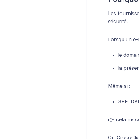
Les fournisse
sécurité.
Lorsqu’un e-ma
le domain
la prése
Même si :
SPF, DKI
👉
cela ne 
Or, CrocoCli