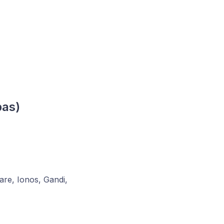
pas)
re, Ionos, Gandi,