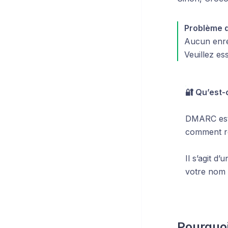
Problème d
Aucun enre
Veuillez es
🔐 Qu’est
DMARC est u
comment réa
Il s’agit d
votre nom 
Pourquoi