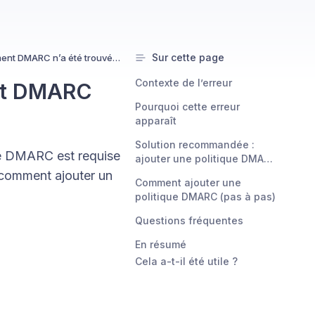
Sur cette page
Régler l'erreur « Aucun enregistrement DMARC n’a été trouvé pour ce domaine »
Contexte de l’erreur
ent DMARC
Pourquoi cette erreur
apparaît
Solution recommandée :
e DMARC est requise
ajouter une politique DMARC
« none »
 comment ajouter un
Comment ajouter une
politique DMARC (pas à pas)
Questions fréquentes
En résumé
Cela a-t-il été utile ?