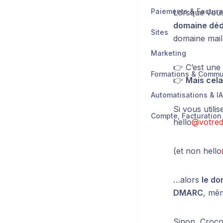
Paiements & Factura
Lorsque vous
domaine déd
Sites
domaine mail 
Marketing
👉 C’est une
Formations & Comm
👉
Mais cela 
Automatisations & IA
Si vous utili
hello
@votre
(et non hello
…alors
le do
DMARC
, mêm
Sinon, CrocoC