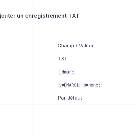
Ajouter un enregistrement TXT
Champ / Valeur
TXT
_dmarc
v=DMARC1; p=none;
Par défaut