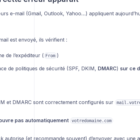
urs e-mail (Gmail, Outlook, Yahoo…) appliquent aujourd’hui
il est envoyé, ils vérifient :
e de l’expéditeur (
)
From
nce de politiques de sécurité (SPF, DKIM,
DMARC
)
sur ce 
M et DMARC sont correctement configurés sur
mail.votr
couvre pas automatiquement
votredomaine.com
ck autorise (et recommande souvent) d’envoyer avec une adr