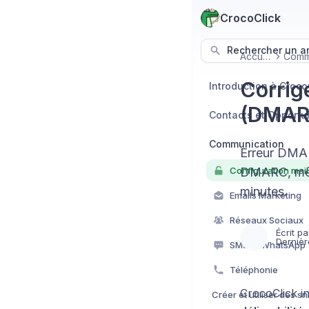
CrocoClick
Rechercher un art
Accueil
Corrige
Introduction à Croco
(DMAR
Contacts et Opportu
Communication
Erreur DMAR
DMARC, même
minutes.
Emails Marketing
Réseaux Sociaux
Écrit pa
Dernièr
SMS et WhatsApp
Téléphonie
CrocoClick i