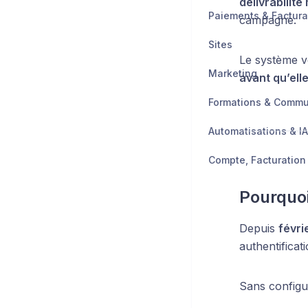
délivrabilit
Paiements & Factura
campagne.
Sites
Le système vé
Marketing
avant qu’ell
Formations & Comm
Automatisations & IA
Pourquoi
Depuis
févri
authentificati
Sans configur