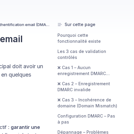
Sur cette page
Corriger les alertes d’authentification email (DMARC)
Pourquoi cette
 email
fonctionnalité existe
Les 3 cas de validation
contrôlés
pal doit avoir un
❌ Cas 1 – Aucun
enregistrement DMARC
 en quelques
détecté
❌ Cas 2 – Enregistrement
DMARC invalide
❌ Cas 3 – Incohérence de
domaine (Domain Mismatch)
Configuration DMARC – Pas
à pas
ctif :
garantir une
Dépannage – Problèmes