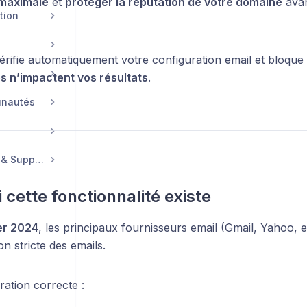
é maximale
et
protéger la réputation de votre domaine
avan
tion
rifie automatiquement votre configuration email et bloque l
es n’impactent vos résultats
.
unautés
Compte, Facturation & Support
 cette fonctionnalité existe
er 2024
, les principaux fournisseurs email (Gmail, Yahoo, e
on stricte des emails.
ation correcte :