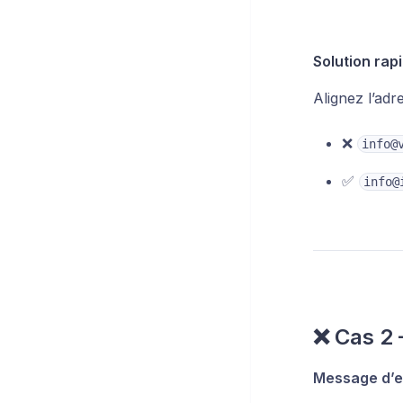
Solution rap
Alignez l’adr
❌
info@
✅
info@
❌ Cas 2 
Message d’er