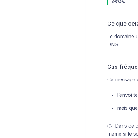
email.
Ce que cela
Le domaine ut
DNS.
Cas fréque
Ce message d
l’envoi t
mais que 
👉 Dans ce c
même si le s