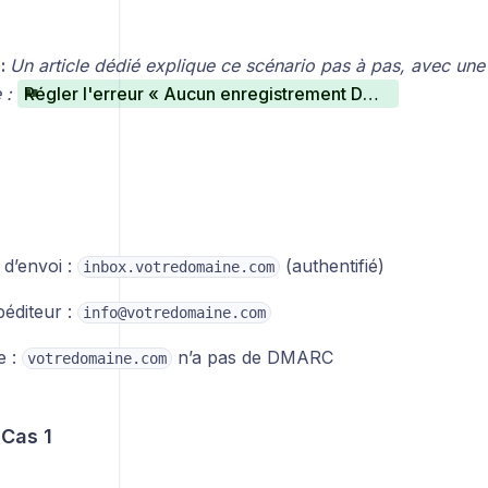
:
Un article dédié explique ce scénario pas à pas, avec une 
e :
Régler l'erreur « Aucun enregistrement DMARC n’a été trouvé pour ce domaine »
d’envoi :
(authentifié)
inbox.votredomaine.com
péditeur :
info@votredomaine.com
e :
n’a pas de DMARC
votredomaine.com
 Cas 1