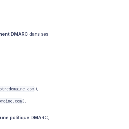
ement DMARC
dans ses
),
otredomaine.com
).
omaine.com
r une politique DMARC
,