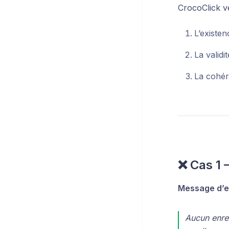
CrocoClick vé
L’existe
La valid
La cohér
❌ Cas 1
Message d’er
Aucun enreg