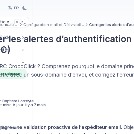
FR
icle...
K
⌘
Communication
Configuration mail et Délivrabilité
r les alertes d’authentification
Click
C)
nités
C CrocoClick ? Comprenez pourquoi le domaine princi
Configuration mail et Délivrabilité
 avec un sous-domaine d’envoi, et corrigez l’erreur
r
Baptiste Lorreyte
e mise à jour
il y a 7 mois
ntègre une
validation proactive de l’expéditeur email
. Obje
Créer et utiliser des snippets dans vos conversations