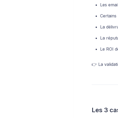
Les emai
Certains 
La délivr
La réput
Le ROI d
👉 La valida
Les 3 ca