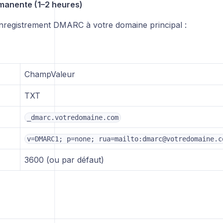
manente (1–2 heures)
nregistrement DMARC à votre domaine principal :
ChampValeur
TXT
_dmarc.votredomaine.com
v=DMARC1; p=none; rua=mailto:dmarc@votredomaine.c
3600 (ou par défaut)