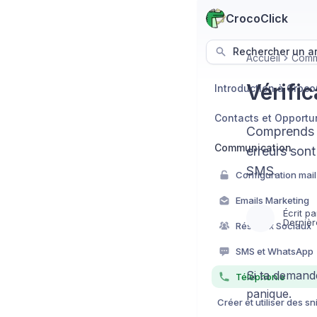
CrocoClick
Rechercher un art
Accueil
Comm
Vérifi
Introduction à Croco
Contacts et Opportu
Comprends p
Communication
erreurs sont
SMS.
Emails Marketing
Écrit pa
Dernièr
Réseaux Sociaux
SMS et WhatsApp
Si ta deman
Téléphonie
panique.