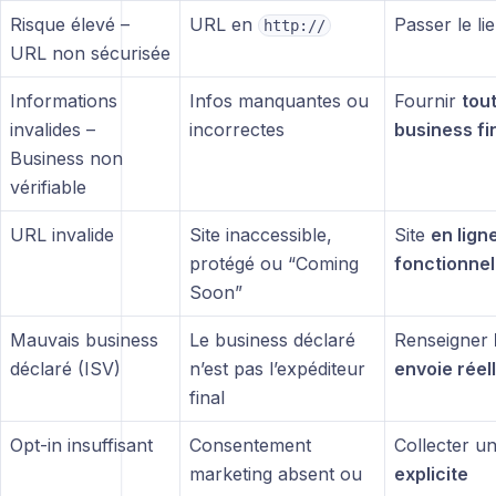
Risque élevé –
URL en
Passer le li
http://
URL non sécurisée
Informations
Infos manquantes ou
Fournir
tout
invalides –
incorrectes
business fi
Business non
vérifiable
URL invalide
Site inaccessible,
Site
en ligne
protégé ou “Coming
fonctionnel
Soon”
Mauvais business
Le business déclaré
Renseigner
déclaré (ISV)
n’est pas l’expéditeur
envoie réel
final
Opt-in insuffisant
Consentement
Collecter u
marketing absent ou
explicite