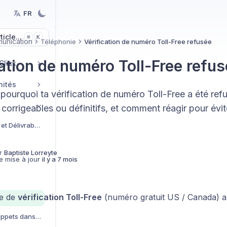
FR
icle...
K
⌘
unication
Téléphonie
Vérification de numéro Toll-Free refusée
cation de numéro Toll-Free refu
Click
nités
ourquoi ta vérification de numéro Toll-Free a été ref
 corrigeables ou définitifs, et comment réagir pour évit
Configuration mail et Délivrabilité
r
Baptiste Lorreyte
e mise à jour
il y a 7 mois
de de
vérification Toll-Free
(numéro gratuit US / Canada) a 
Créer et utiliser des snippets dans vos conversations