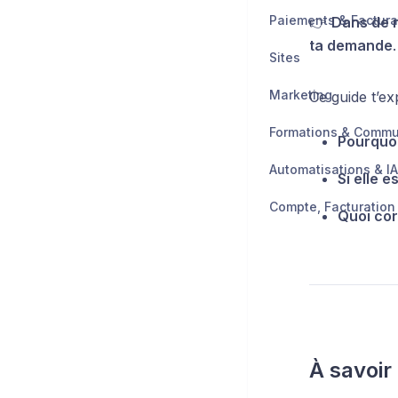
Paiements & Factura
👉
Dans de n
ta demande
.
Sites
Marketing
Ce guide t’exp
Formations & Comm
Pourquoi
Automatisations & IA
Si elle e
Quoi co
À savoi