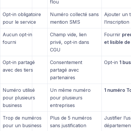
flou
Opt-in obligatoire
Numéro collecté sans
Ajouter un t
pour le service
mention SMS
l’inscriptio
Aucun opt-in
Champ vide, lien
Fournir
pre
fourni
privé, opt-in dans
et lisible de
CGU
Opt-in partagé
Consentement
Opt-in
1 bus
avec des tiers
partagé avec
partenaires
Numéro utilisé
Un même numéro
1 numéro To
pour plusieurs
pour plusieurs
business
entreprises
Trop de numéros
Plus de 5 numéros
Justifier l’u
pour un business
sans justification
département