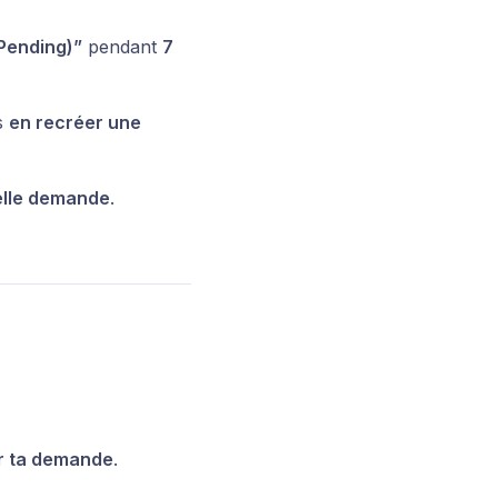
(Pending)”
pendant
7
s
en recréer une
elle demande
.
er ta demande
.