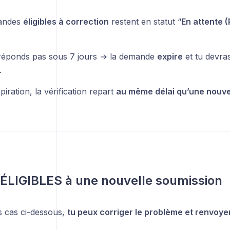
andes
éligibles à correction
restent en statut “
En attente 
 réponds pas sous 7 jours → la demande
expire
et tu devra
.
iration, la vérification repart
au même délai qu’une nouv
ÉLIGIBLES à une nouvelle soumission
s cas ci-dessous,
tu peux corriger le problème et renvoy