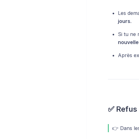
Les dem
jours
.
Si tu ne
nouvelle
Après exp
✅ Refus 
👉 Dans le