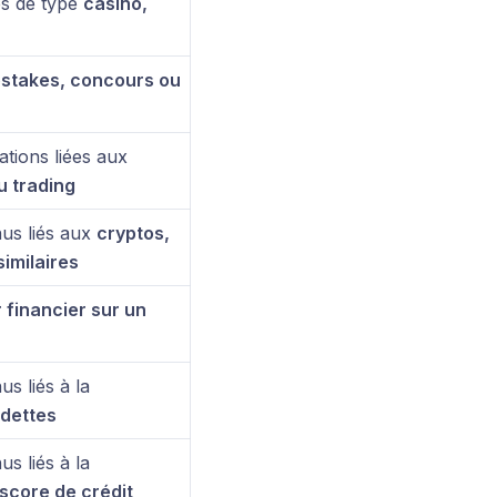
és de type
casino,
stakes, concours ou
ations liées aux
u trading
nus liés aux
cryptos,
imilaires
 financier sur un
s liés à la
 dettes
s liés à la
score de crédit