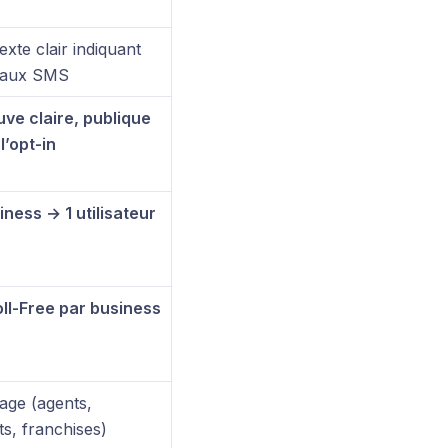
exte clair indiquant
n aux SMS
uve claire, publique
 l’opt-in
iness → 1 utilisateur
ll-Free par business
sage (agents,
s, franchises)