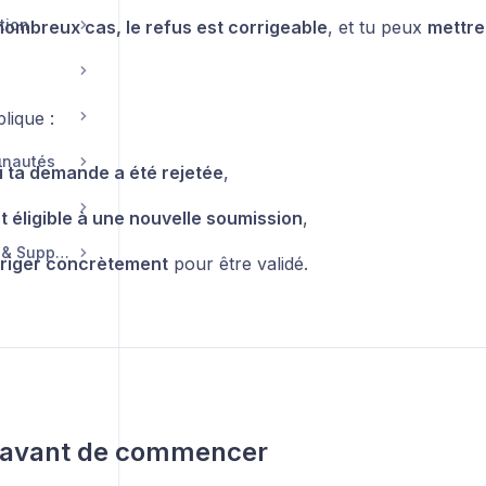
tion
ombreux cas, le refus est corrigeable
, et tu peux
mettre
lique :
unautés
 ta demande a été rejetée
,
st éligible à une nouvelle soumission
,
Compte, Facturation & Support
rriger concrètement
pour être validé.
r avant de commencer