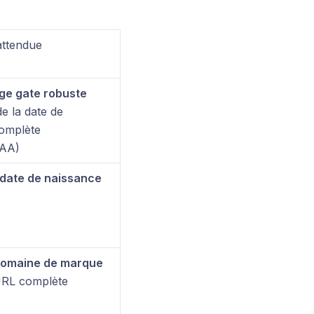
attendue
ge gate robuste
de la date de
omplète
AA)
date de naissance
omaine de marque
’URL complète