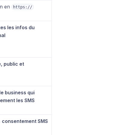
en en
https://
es les infos du
nal
, public et
le business qui
lement les SMS
n
consentement SMS