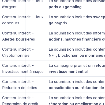
Contenu interdit – Jeux
La soumission inclut des activit
d’argent
paris ou gambling
Contenu interdit – Jeux
La soumission inclut des
sweep
concours
gains/prix
Contenu interdit –
La soumission inclut des inform
Alertes boursières
actions, marchés financiers o
Contenu interdit –
La soumission inclut des conte
Cryptomonnaie
NFT, blockchain ou monnaies s
Contenu interdit –
La campagne promet un
retour
Investissement à risque
investissement initial
Contenu interdit –
La soumission inclut des contenu
Réduction de dettes
consolidation ou réduction de
Contenu interdit –
La soumission inclut des contenu
Réparation de crédit
réparation ou amélioration du 