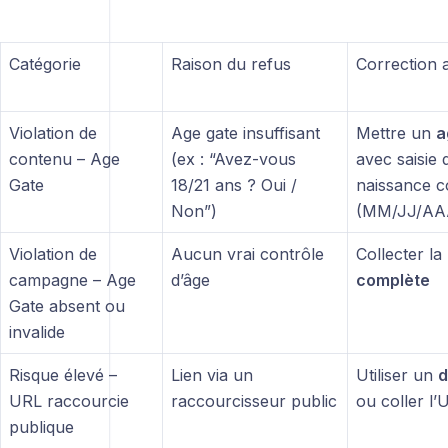
Catégorie
Raison du refus
Correction 
Violation de
Age gate insuffisant
Mettre un
a
contenu – Age
(ex : “Avez-vous
avec saisie 
Gate
18/21 ans ? Oui /
naissance c
Non”)
(MM/JJ/AA
Violation de
Aucun vrai contrôle
Collecter la
campagne – Age
d’âge
complète
Gate absent ou
invalide
Risque élevé –
Lien via un
Utiliser un
d
URL raccourcie
raccourcisseur public
ou coller l
publique