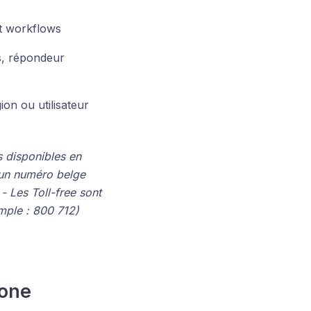
et workflows
s, répondeur
on ou utilisateur
 disponibles en
 un numéro belge
- Les Toll-free sont
mple : 800 712)
hone