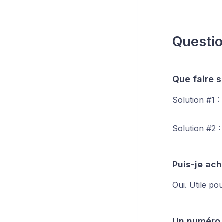
Questio
Que faire s
Solution #1 :
Solution #2 
Puis-je ac
Oui. Utile po
Un numéro s