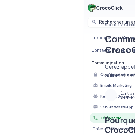
CrocoClick
Rechercher un art
Accueil
Comm
Commen
Introduction à Croco
CrocoC
Contacts et Opportu
Communication
Gérez appel
automatisez
Emails Marketing
Écrit pa
Réseaux Sociaux
Dernièr
SMS et WhatsApp
Téléphonie
Pourquo
CrocoCl