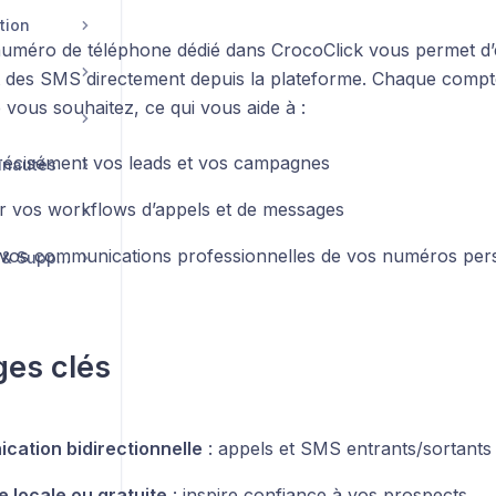
tion
uméro de téléphone dédié dans CrocoClick vous permet d’
t des SMS directement depuis la plateforme. Chaque compt
vous souhaitez, ce qui vous aide à :
récisément vos leads et vos campagnes
unautés
r vos workflows d’appels et de messages
vos communications professionnelles de vos numéros per
Compte, Facturation & Support
es clés
ation bidirectionnelle
: appels et SMS entrants/sortants
 locale ou gratuite
: inspire confiance à vos prospects