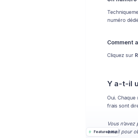
Techniquemen
numéro dédié 
Comment act
Cliquez sur
R
Y a-t-il
Oui. Chaque n
frais sont di
Vous n’avez 
email pour ob
Featurebase