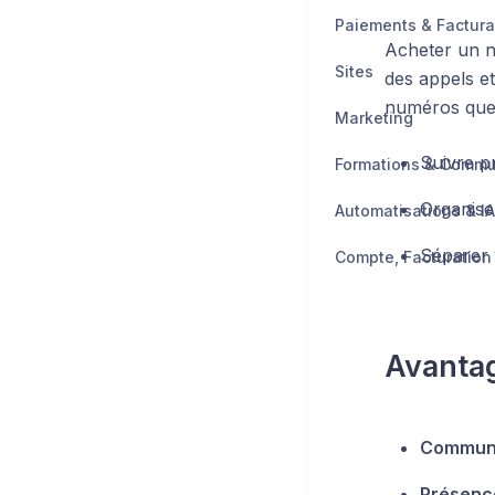
Paiements & Factura
Acheter un n
Sites
des appels e
numéros que 
Marketing
Suivre p
Formations & Comm
Organise
Automatisations & IA
Séparer 
Avantag
Communic
Présence