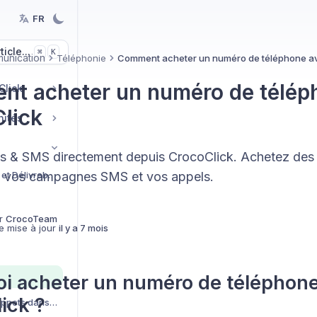
FR
icle...
K
⌘
unication
Téléphonie
Comment acheter un numéro de téléphone a
t acheter un numéro de télép
Click
lick
nités
s & SMS directement depuis CrocoClick. Achetez des
Configuration mail et Délivrabilité
 vos campagnes SMS et vos appels.
r
CrocoTeam
e mise à jour
il y a 7 mois
i acheter un numéro de téléphon
ick ?
Créer et utiliser des snippets dans vos conversations