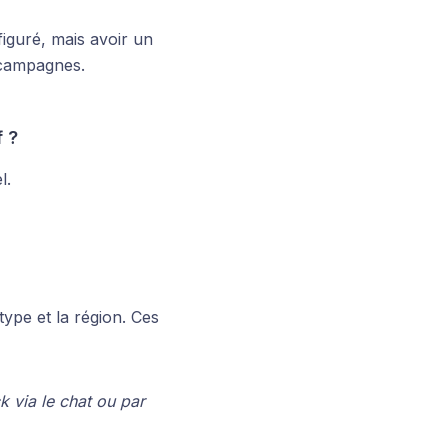
iguré, mais avoir un
s campagnes.
 ?
l.
ype et la région. Ces
 via le chat ou par