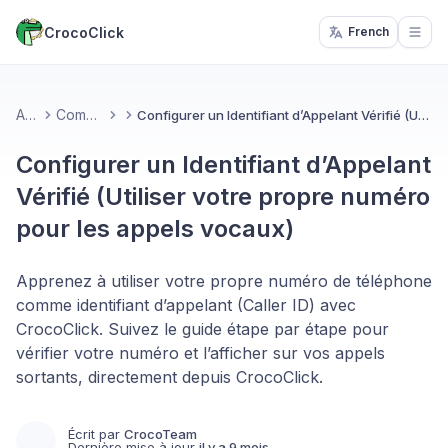
CrocoClick
French
Open
Accueil
Communication
Configurer un Identifiant d’Appelant Vérifié (Utiliser votre propre numéro pour les appels vocaux)
Configurer un Identifiant d’Appelant
Vérifié (Utiliser votre propre numéro
pour les appels vocaux)
Apprenez à utiliser votre propre numéro de téléphone
comme identifiant d’appelant (Caller ID) avec
CrocoClick. Suivez le guide étape par étape pour
vérifier votre numéro et l’afficher sur vos appels
sortants, directement depuis CrocoClick.
Écrit par
CrocoTeam
Dernière mise à jour
il y a 9 mois