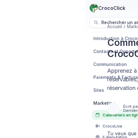
CrocoClick
Rechercher un art
Accueil
Mark
Introduction à Croco
Commen
CrocoC
Contacts et Opportu
Communication
Apprenez à u
Paiements & Factura
réservables,
réservation 
Sites
Marketing
Écrit pa
Dernièr
Calendriers en lig
CrocoLive
Tu veux que 
E-Réputation