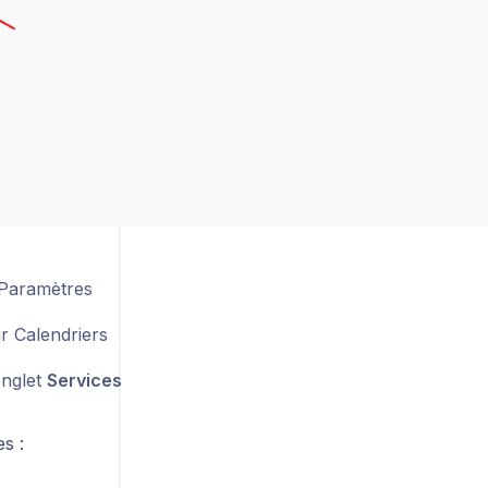
Paramètres
r Calendriers
onglet
Services
s :