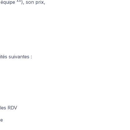
 équipe ^^), son prix,
tés suivantes :
 les RDV
re