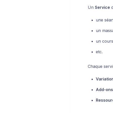
Un
Service
d
une séan
un mass
un cours
etc.
Chaque servic
Variatio
Add-ons
Ressour