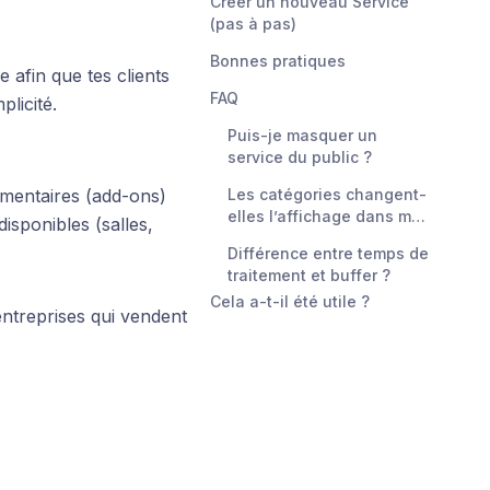
Créer un nouveau Service
(pas à pas)
Bonnes pratiques
 afin que tes clients
FAQ
licité.
Puis-je masquer un
service du public ?
émentaires (add-ons)
Les catégories changent-
elles l’affichage dans mon
isponibles (salles,
menu de service ?
Différence entre temps de
traitement et buffer ?
Cela a-t-il été utile ?
entreprises qui vendent