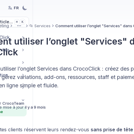
FR
icle...
K
⌘
eting
📂 Services
Comment utiliser l’onglet "Services" dans
More
Click
t utiliser l’onglet "Services" 
lick
nités
tiliser l’onglet Services dans CrocoClick : créez des p
tion
 gérez variations, add-ons, ressources, staff et paiem
en ligne simple et fluide.
r
CrocoTeam
e mise à jour
il y a 9 mois
ne
tes clients réservent leurs rendez-vous
sans prise de tête