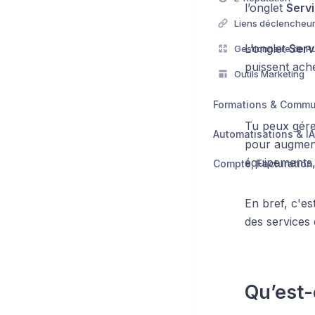
l’onglet
Serv
Liens déclencheu
L’onglet
Serv
Gestionnaire de Pu
puissent ache
Outils Marketing
Formations & Comm
Tu peux gére
Automatisations & IA
pour augmente
équipements, 
En bref, c'es
des services 
Qu’est-