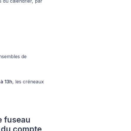
s du calendrier, par
ensembles de
 à 13h
, les créneaux
e fuseau
re du compte