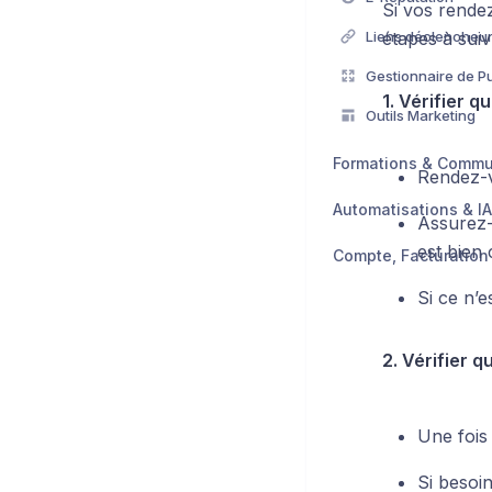
Si vos rendez
Liens déclencheu
étapes à suiv
Gestionnaire de Pu
1. Vérifier 
Outils Marketing
Formations & Comm
Rendez-v
Automatisations & IA
Assurez-
est bien
Si ce n’e
2. Vérifier q
Une fois 
Si besoi