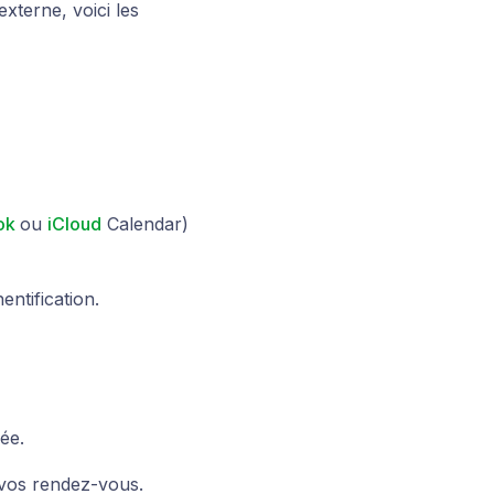
xterne, voici les
ok
ou
iCloud
Calendar)
entification.
ée.
 vos rendez-vous.