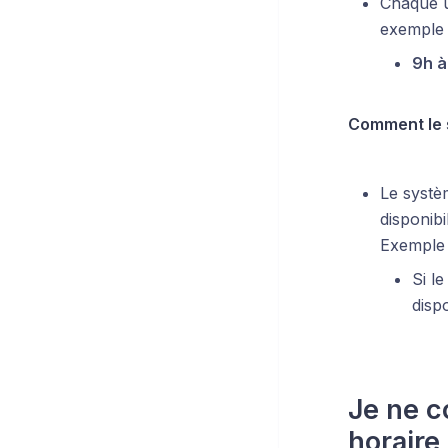
Chaque ut
exemple 
9h à
Comment le 
Le systè
disponibil
Exemple 
Si l
disp
Je ne c
horaire