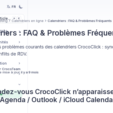
FR
icle...
K
⌘
eting
Calendriers en ligne
Calendriers : FAQ & Problèmes Fréquents
riers : FAQ & Problèmes Fréque
Click
nités
s problèmes courants des calendriers CrocoClick : syn
nflits de RDV.
tion
r
CrocoTeam
e mise à jour
il y a 9 mois
dez-vous CrocoClick n’apparaiss
ne
Agenda / Outlook / iCloud Calenda