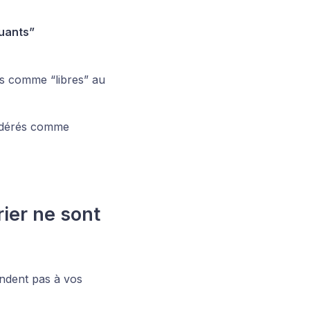
quants”
s comme “libres” au
sidérés comme
ier ne sont
ondent pas à vos