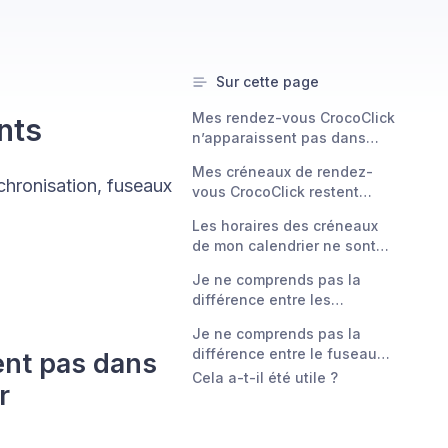
Sur cette page
Mes rendez-vous CrocoClick
nts
n’apparaissent pas dans
Google Agenda / Outlook /
Mes créneaux de rendez-
iCloud Calendar
chronisation, fuseaux
vous CrocoClick restent
disponibles même si j’ai déjà
Les horaires des créneaux
des rendez-vous pris dans
de mon calendrier ne sont
mon agenda externe à ce
pas les bons
moment
Je ne comprends pas la
différence entre les
disponibilités de l’utilisateur
Je ne comprends pas la
et les disponibilités du
différence entre le fuseau
ent pas dans
calendrier
horaire de l’utilisateur et le
Cela a-t-il été utile ?
r
fuseau horaire du compte