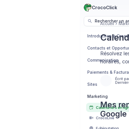
CrocoClick
Rechercher un art
Accueil
Mark
Calend
Introduction à Croco
Contacts et Opportu
Résolvez le
Communication
horaires, co
Paiements & Factura
Écrit pa
Dernièr
Sites
Marketing
Mes ren
Calendriers en lig
Google 
CrocoLive
E-Réputation