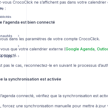
-vous CrocoClick ne s’affichent pas dans votre calendrier e
rs
re :
blicités
que l’agenda est bien connecté
unautés
ous dans les paramètres de votre compte CrocoClick.
vous que votre calendrier externe (
Google Agenda
,
Outlo
 connecté.
Compte, Facturation & Support
st pas le cas, reconnectez-le en suivant le processus d’auth
ue la synchronisation est activée
l’agenda connecté, vérifiez que la synchronisation est activ
n, forcez une synchronisation manuelle pour mettre à jour