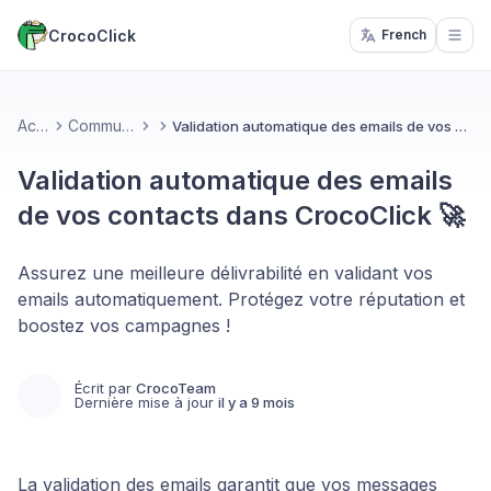
CrocoClick
French
Open
Accueil
Communication
Validation automatique des emails de vos contacts dans CrocoClick 🚀
Validation automatique des emails
de vos contacts dans CrocoClick 🚀
Assurez une meilleure délivrabilité en validant vos
emails automatiquement. Protégez votre réputation et
boostez vos campagnes !
Écrit par
CrocoTeam
Dernière mise à jour
il y a 9 mois
La validation des emails garantit que vos messages