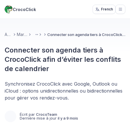
CrocoClick
French
Open
Accueil
Marketing
Connecter son agenda tiers à CrocoClick afin d’éviter les conflits de calendrier
More
Connecter son agenda tiers à
CrocoClick afin d’éviter les conflits
de calendrier
Synchronisez CrocoClick avec Google, Outlook ou
iCloud : options unidirectionnelles ou bidirectionnelles
pour gérer vos rendez-vous.
Écrit par
CrocoTeam
Dernière mise à jour
il y a 9 mois