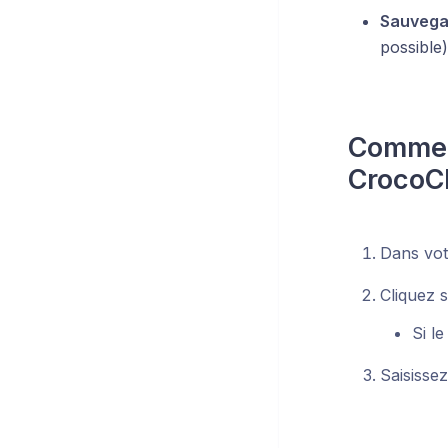
Sauvega
possible)
Comment
CrocoCl
Dans vo
Cliquez 
Si l
Saisisse