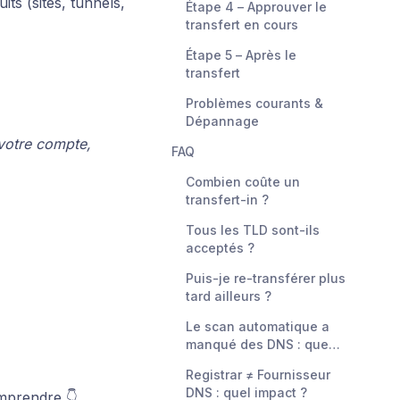
ts (sites, tunnels,
Étape 4 – Approuver le
transfert en cours
Étape 5 – Après le
transfert
Problèmes courants &
Dépannage
 votre compte,
FAQ
Combien coûte un
transfert-in ?
Tous les TLD sont-ils
acceptés ?
Puis-je re-transférer plus
tard ailleurs ?
Le scan automatique a
manqué des DNS : que
faire ?
Registrar ≠ Fournisseur
DNS : quel impact ?
omprendre 👇