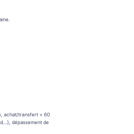
aine.
, achat/transfert < 60
old…), dépassement de