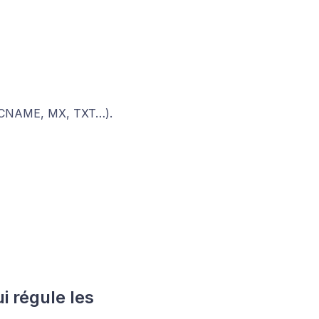
, CNAME, MX, TXT…).
i régule les