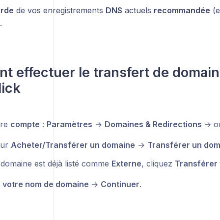
rde
de vos enregistrements
DNS
actuels
recommandée
(e
.
 effectuer le transfert de domain
ick
tre
compte
:
Paramètres
→
Domaines & Redirections
→ o
sur
Acheter/Transférer un domaine
→
Transférer un dom
e domaine est déjà listé comme
Externe
, cliquez
Transférer 
z
votre nom de domaine
→
Continuer
.