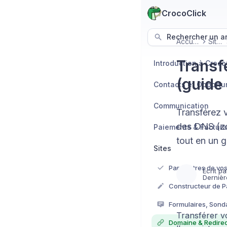
CrocoClick
Rechercher un art
Accueil
Sites
Transf
Introduction à Croco
(guide
Contacts et Opportu
Communication
Transférez v
des DNS (zo
Paiements & Factura
tout en un g
Sites
Écrit pa
Dernièr
Constructeur de 
Formulaires, Sond
Transférer v
Domaine & Redirec