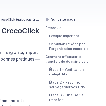
Sur cette page
Transférer votre nom de domaine vers CrocoClick (guide pas-à-pas)
Prérequis
 CrocoClick
Lexique important
Conditions fixées par
l'organisation mondiale
 éligibilité, import
qui régule les règles des
Comment effectuer le
noms de domaines
t bonnes pratiques —
transfert de domaine vers
(ICANN)
CrocoClick
Étape 1 – Vérification
d’éligibilité
Étape 2 – Revoir et
sauvegarder vos DNS
Étape 3 – Finaliser le
transfert
ême endroit
: