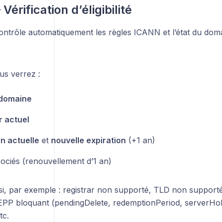
 Vérification d’éligibilité
ontrôle automatiquement les règles ICANN et l’état du dom
ous verrez :
domaine
r actuel
on actuelle
et
nouvelle expiration
(+1 an)
ociés (renouvellement d’1 an)
i, par exemple : registrar non supporté, TLD non supporté
t EPP bloquant (pendingDelete, redemptionPeriod, serverH
tc.