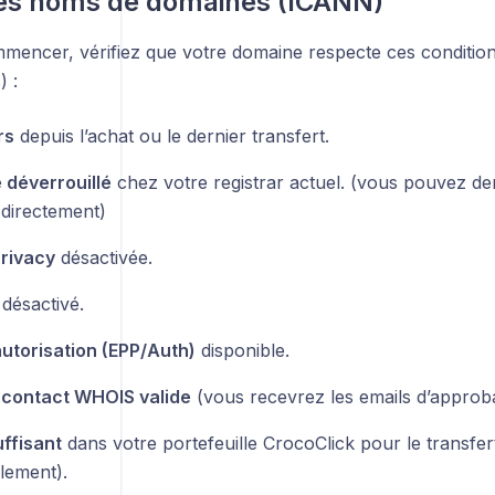
des noms de domaines (ICANN)
mencer, vérifiez que votre domaine respecte ces conditi
) :
rs
depuis l’achat ou le dernier transfert.
déverrouillé
chez votre registrar actuel. (vous pouvez d
 directement)
rivacy
désactivée.
désactivé.
utorisation (EPP/Auth)
disponible.
 contact WHOIS valide
(vous recevrez les emails d’approba
uffisant
dans votre portefeuille CrocoClick pour le transfert
lement).