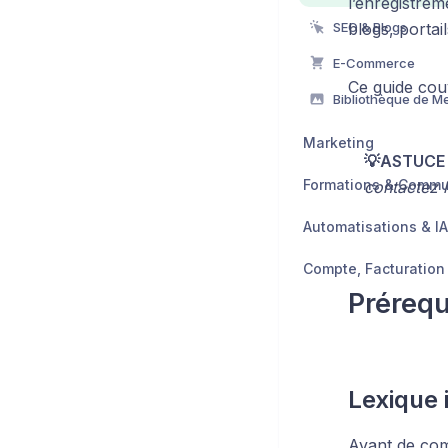
l’enregistrem
SEO & Blogs
blogs, portail
E-Commerce
Ce guide couv
Marketing
💡ASTUCE 
Formations & Comm
contactez 
Automatisations & IA
Prérequ
Lexique 
Avant de com