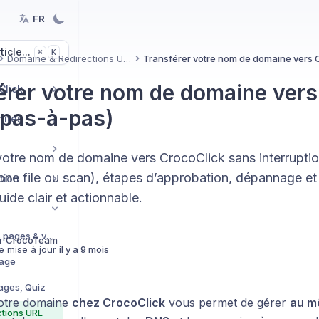
FR
icle...
K
⌘
Domaine & Redirections URL
érer votre nom de domaine vers
Click
 pas-à-pas)
nités
otre nom de domaine vers CrocoClick sans interruption :
ne file ou scan), étapes d’approbation, dépannage e
tion
uide clair et actionnable.
Paramètres de vos pages & ventes
r
CrocoTeam
e mise à jour
il y a 9 mois
Page
ages, Quiz
otre domaine
chez CrocoClick
vous permet de gérer
au m
tions URL