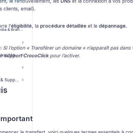
ent, le renouvellement, les
DNS
et la connexion à vos produi
s clients, email).
re l’
éligibilité
, la
procédure détaillée
et le
dépannage
.
Bibliothèque de Media & Branding
:
Si l’option « Transférer un domaine » n’apparaît pas dans
unautés
le
support CrocoClick
pour l’activer.
Compte, Facturation & Support
is
important
mencer le transfert, voici quelques termes essentiels à c