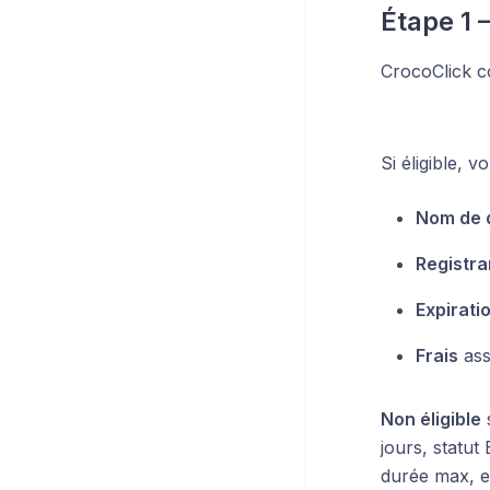
Étape 1 –
CrocoClick c
Si éligible, v
Nom de 
Registra
Expirati
Frais
ass
Non éligible
s
jours, statu
durée max, e