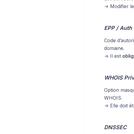
→ Modifier l
EPP / Auth
Code d’autori
domaine.
→ Il est
oblig
WHOIS Pri
Option masqu
WHOIS.
→ Elle doit ê
DNSSEC