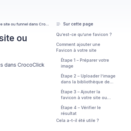
Sur cette page
Comment ajouter une Favicon à votre site ou funnel dans CrocoClick
Qu’est-ce qu’une favicon ?
site ou
Comment ajouter une
Favicon à votre site
Étape 1 – Préparer votre
ls dans CrocoClick
image
Étape 2 – Uploader l’image
dans la bibliothèque de
Media CrocoClick et
Étape 3 – Ajouter la
récupérer le lien
favicon à votre site ou
funnel
Étape 4 – Vérifier le
résultat
Cela a-t-il été utile ?