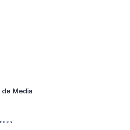
e de Media
Médias"
.