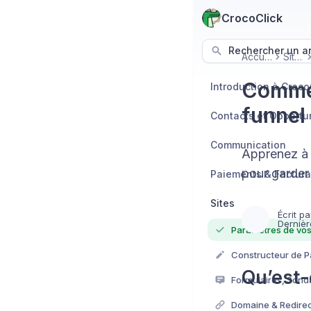
CrocoClick
Rechercher un art
Accueil
Sites
Commen
Introduction à Croco
funnel
Contacts et Opportu
Communication
Apprenez à 
pour garder
Paiements & Factura
Sites
Écrit pa
Dernièr
Constructeur de 
Qu’est-
Formulaires, Sond
Domaine & Redirec