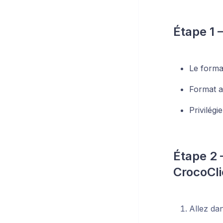
Étape 1 
Le form
Format a
Privilég
Étape 2 
CrocoCli
Allez da