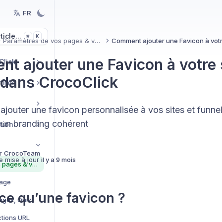
FR
icle...
K
⌘
Paramètres de vos pages & ventes
t ajouter une Favicon à votre 
Click
 dans CrocoClick
nités
ajouter une favicon personnalisée à vos sites et funne
 un branding cohérent
tion
r
CrocoTeam
e mise à jour
il y a 9 mois
Paramètres de vos pages & ventes
Page
ce qu’une favicon ?
ages, Quiz
tions URL