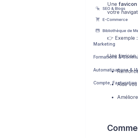
Une
favicon
SEO & Blogs
votre navigate
E-Commerce
👉 Exemple :
Marketing
Une favicon 
Formations & Comm
Automatisations & IA
Renforce 
Aide vos 
Améliore
Comment