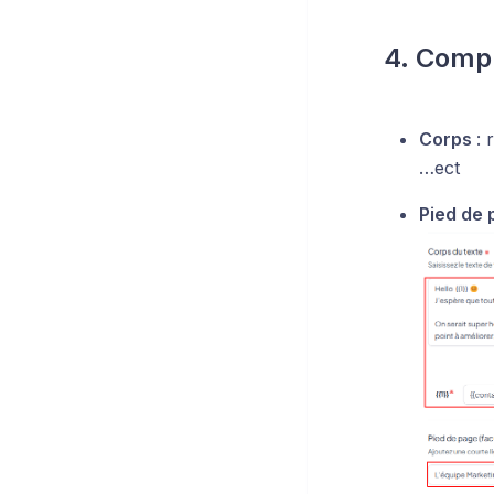
4. Compl
Corps
: 
…ect
Pied de