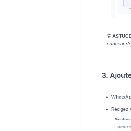
💡 ASTUCE
contient d
3. Ajout
WhatsAp
Rédigez v