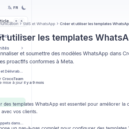
FR
icle...
K
⌘
unication
SMS et WhatsApp
Créer et utiliser les templates WhatsA
et utiliser les templates Whats
Click
nités
onnaliser et soumettre des modèles WhatsApp dans Cr
s proactifs conformes à Meta.
Configuration mail et Délivrabilité
r
CrocoTeam
e mise à jour
il y a 9 mois
er des templates WhatsApp est essentiel pour améliorer la
avec vos clients.
Créer et utiliser des snippets dans vos conversations
pose un pas‑à‑pas complet pour configurer des templates