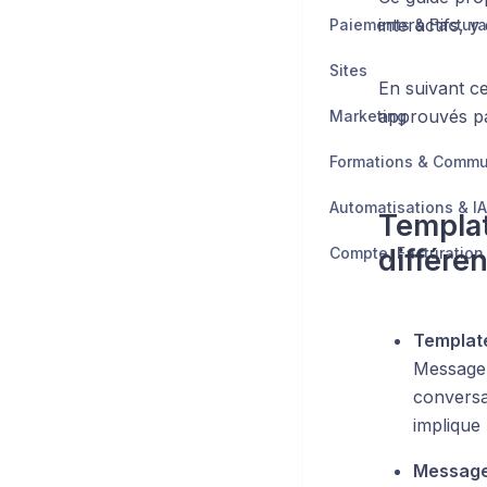
interactifs, 
Paiements & Factura
Sites
En suivant c
approuvés par
Marketing
Formations & Comm
Automatisations & IA
Templat
différe
Templat
Message 
conversa
implique 
Message 