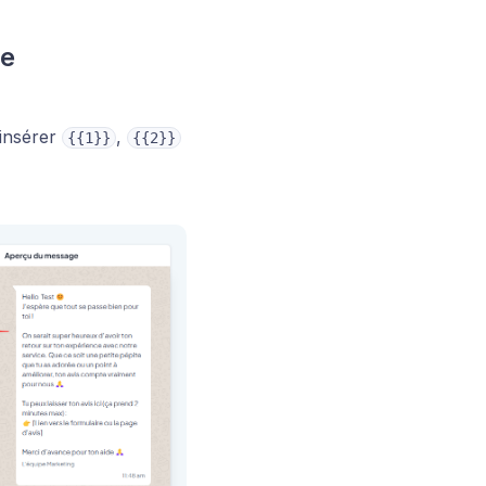
ge
insérer
,
{{1}}
{{2}}