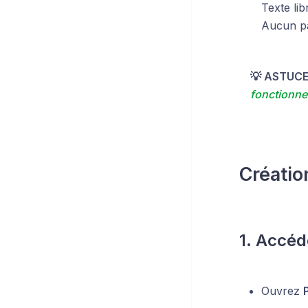
Texte li
Aucun pa
💡 ASTUCE
fonctionne
Créati
1. Accéd
Ouvrez