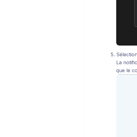
Sélectio
La notif
que le c