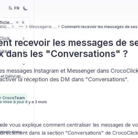
FR
icle...
K
⌘
Communication
Messagerie & DM
More
Click
t recevoir les messages de s
x dans les "Conversations" ?
nités
 les messages Instagram et Messenger dans CrocoClic
Configuration mail et Délivrabilité
activer la réception des DM dans "Conversations".
r
CrocoTeam
e mise à jour
il y a 3 mois
d'aide vous explique comment centraliser les messages de 
Créer et utiliser des snippets dans vos conversations
 directement dans la section "Conversations" de CrocoClick