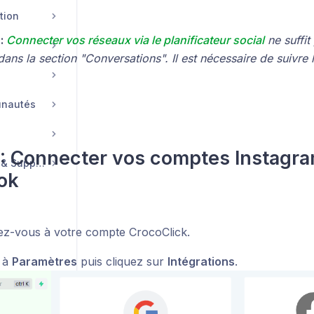
tion
:
Connecter vos réseaux via le planificateur social
ne suffit
ns la section "Conversations". Il est nécessaire de suivre 
unautés
 : Connecter vos comptes Instagra
Compte, Facturation & Support
ok
z-vous à votre compte CrocoClick.
 à
Paramètres
puis cliquez sur
Intégrations
.