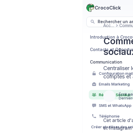
CrocoClick
Rechercher un art
Accueil
Introduction à Croco
Commen
sociau
Contacts et Opportu
Communication
Centraliser
comptes et 
Emails Marketing
Écrit pa
Réseaux Sociaux
Dernièr
SMS et WhatsApp
Téléphonie
Cet article 
et Instagram