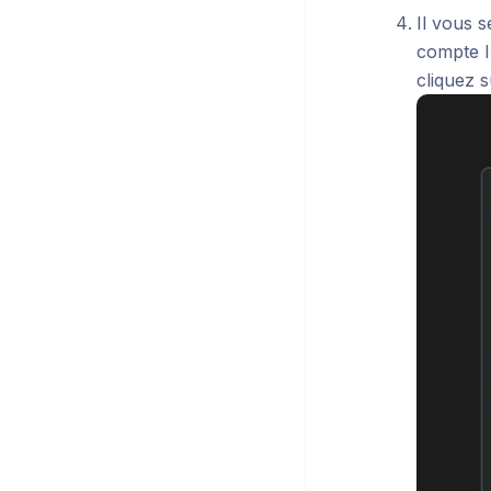
Il vous 
compte I
cliquez 