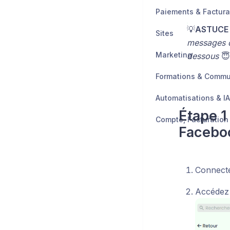
Paiements & Factura
💡
ASTUCE 
Sites
messages da
Marketing
dessous
😇
Formations & Comm
Automatisations & IA
Étape 1
Facebo
Connecte
Accédez