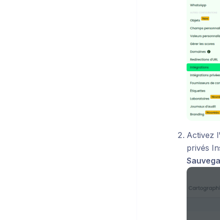
Activez 
privés I
Sauvega