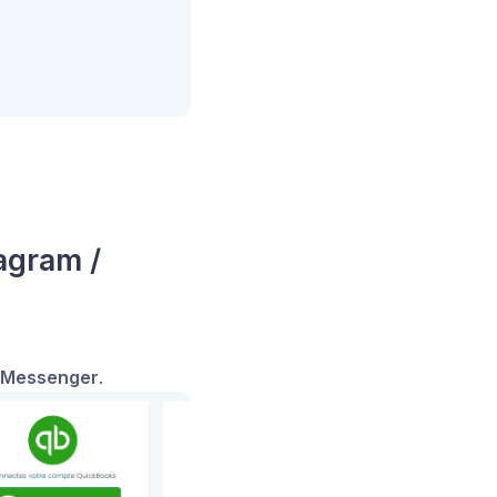
agram /
Messenger
.