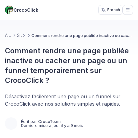
CrocoClick
French
Open
Accueil
Sites
Comment rendre une page publiée inactive ou cacher une page ou un funnel temporairement sur CrocoClick ?
Comment rendre une page publiée
inactive ou cacher une page ou un
funnel temporairement sur
CrocoClick ?
Désactivez facilement une page ou un funnel sur
CrocoClick avec nos solutions simples et rapides.
Écrit par
CrocoTeam
Dernière mise à jour
il y a 9 mois