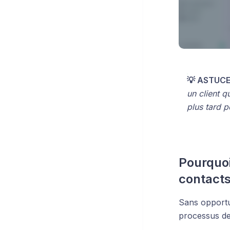
💡 ASTUCE
un client q
plus tard p
Pourquoi
contact
Sans opportu
processus de