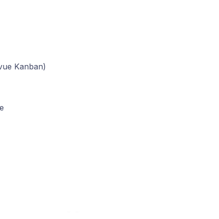
 vue Kanban)
e