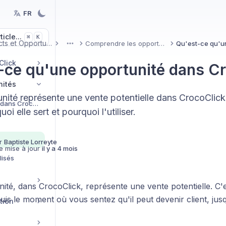
FR
icle...
K
⌘
Contacts et Opportunités
Comprendre les opportunités
More
Click
-ce qu'une opportunité dans Cr
nités
ité représente une vente potentielle dans CrocoClick.
Gestion des "Tâches" dans CrocoClick
uoi elle sert et pourquoi l'utiliser.
r
Baptiste Lorreyte
e mise à jour
il y a 4 mois
isés
té, dans CrocoClick, représente une vente potentielle. C'es
is le moment où vous sentez qu'il peut devenir client, jusq
tion