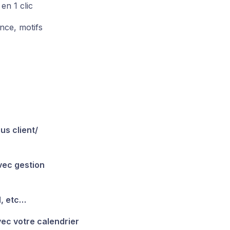
en 1 clic
nce, motifs
us client/
vec gestion
H, etc…
vec votre calendrier