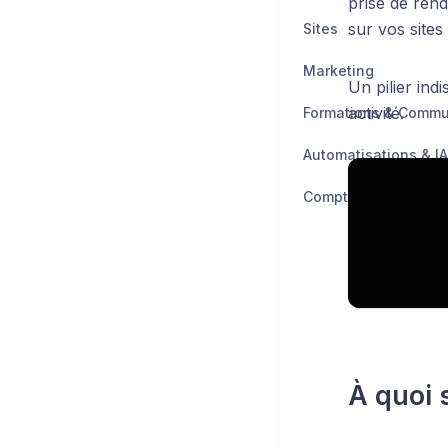
prise de ren
sur vos sites
Sites
Marketing
Un pilier ind
activité.
Formations & Comm
Automatisations & IA
À quoi s