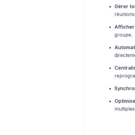
Gérer to
réunions,
Afficher
groupe.
Automati
directeme
Centralis
reprogram
Synchro
Optimise
multiple