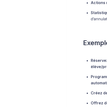
Actions 
Statisti
d’annulat
Exempl
Réservez
élève/p
Programm
automati
Créez de
Offrez d