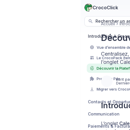
CrocoClick
Rechercher un art
Accueil
Intro
Découv
Introduction à Croco
Vue d’ensemble d
Centralisez
l’onglet Cal
Découvrir la Plate
Premiers Pas
Écrit pa
Dernièr
Migrer vers Croco
Contacts et Opportu
Introdu
Communication
L’onglet
Cale
Paiements & Factura