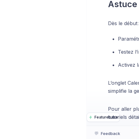
Astuce 
Dès le début 
Paramétre
Testez l’
Activez 
L’onglet Cale
simplifie la g
Pour aller pl
tutoriels dét
Featurebase
💬
Feedback