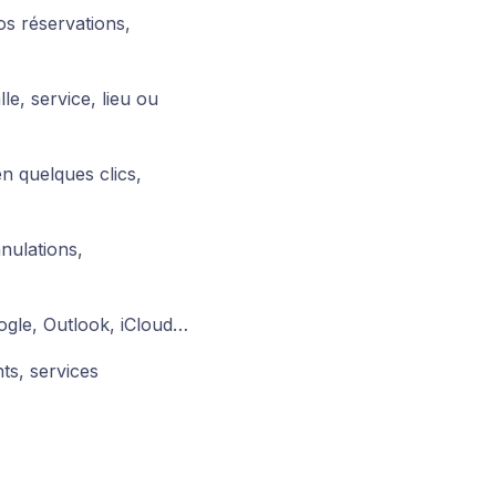
os réservations,
le, service, lieu ou
en quelques clics,
nulations,
ogle, Outlook, iCloud…
ts, services