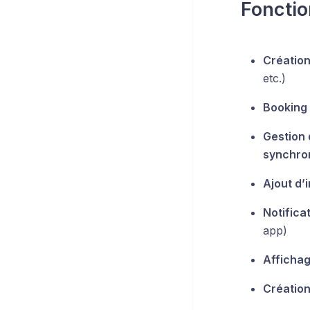
Fonctio
Création
etc.)
Booking 
Gestion 
synchron
Ajout d’
Notifica
app)
Affichag
Créatio