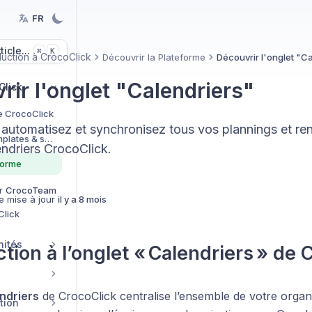
FR
icle...
K
⌘
duction à CrocoClick
Découvrir la Plateforme
Découvrir l'onglet "C
rir l'onglet "Calendriers"
Click
e CrocoClick
, automatisez et synchronisez tous vos plannings et r
Le CrocoPack (templates & systèmes)
endriers CrocoClick.
forme
r
CrocoTeam
e mise à jour
il y a 8 mois
Click
nités
ction à l’onglet « Calendriers » de 
ndriers
de CrocoClick centralise l’ensemble de votre organis
tion