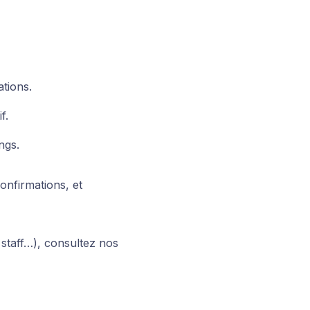
ations.
f.
ngs.
onfirmations, et
u staff…), consultez nos