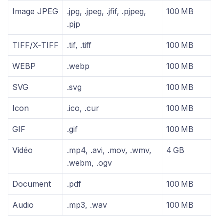
Image JPEG
.jpg, .jpeg, .jfif, .pjpeg,
100 MB
.pjp
TIFF/X‑TIFF
.tif, .tiff
100 MB
WEBP
.webp
100 MB
SVG
.svg
100 MB
Icon
.ico, .cur
100 MB
GIF
.gif
100 MB
Vidéo
.mp4, .avi, .mov, .wmv,
4 GB
.webm, .ogv
Document
.pdf
100 MB
Audio
.mp3, .wav
100 MB