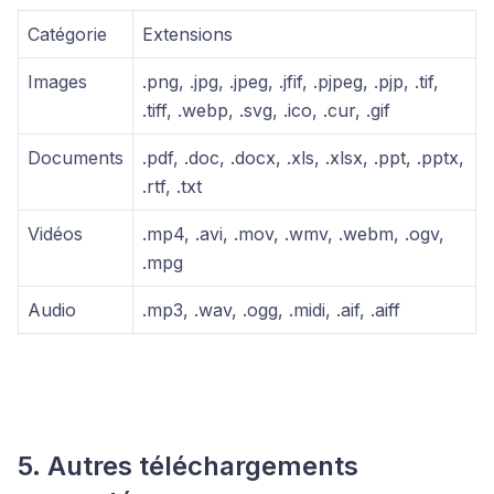
Catégorie
Extensions
Images
.png, .jpg, .jpeg, .jfif, .pjpeg, .pjp, .tif,
.tiff, .webp, .svg, .ico, .cur, .gif
Documents
.pdf, .doc, .docx, .xls, .xlsx, .ppt, .pptx,
.rtf, .txt
Vidéos
.mp4, .avi, .mov, .wmv, .webm, .ogv,
.mpg
Audio
.mp3, .wav, .ogg, .midi, .aif, .aiff
5. Autres téléchargements