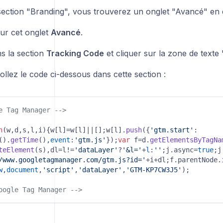
section "Branding", vous trouverez un onglet "Avancé" en d
sur cet onglet
Avancé
.
ns la section
Tracking Code
et cliquer sur la zone de texte 
llez le code ci-dessous dans cette section :
e Tag Manager -->
n
(
w,d,s,l,i
){w[l]=w[l]||[];w[l].
push
({
'gtm.start'
:

().
getTime
(),
event
:
'gtm.js'
});
var
 f=d.
getElementsByTagNa
teElement
(s),dl=l!=
'dataLayer'
?
'&l='
+
l
:
''
;j.
async
=
true
;j
/www.googletagmanager.com/gtm.js?id='
+i+dl;f.
parentNode
.
w
,
document
,
'script'
,
'dataLayer'
,
'GTM-KP7CW3J5'
oogle Tag Manager -->