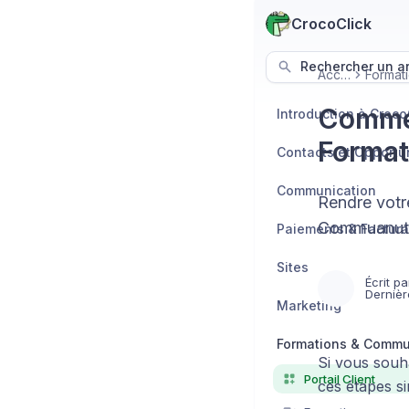
CrocoClick
Rechercher un art
Accueil
Commen
Introduction à Croco
Formati
Contacts et Opportu
Communication
Rendre votre
Commuanutés
Paiements & Factura
Sites
Écrit pa
Dernièr
Marketing
Formations & Comm
Si vous souha
Portail Client
ces étapes si