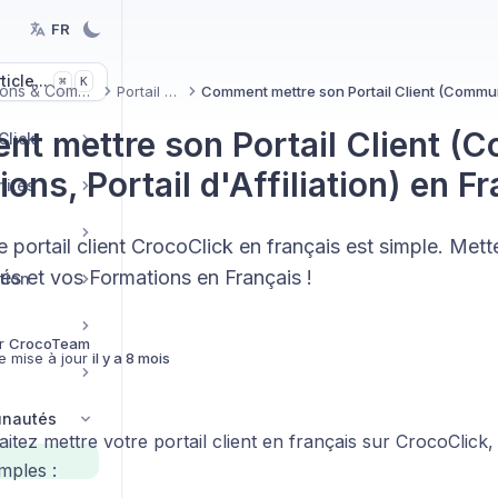
FR
icle...
K
⌘
Formations & Communautés
Portail Client
t mettre son Portail Client (
Click
ons, Portail d'Affiliation) en F
nités
 portail client CrocoClick en français est simple. Mett
 et vos Formations en Français !
tion
r
CrocoTeam
e mise à jour
il y a 8 mois
unautés
itez mettre votre portail client en français sur CrocoClick, i
mples :