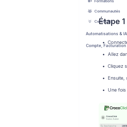
Formations
Communautés
Étape 1
Certificats
Automatisations & IA
Connecte
Allez da
Cliquez 
Ensuite,
Une fois