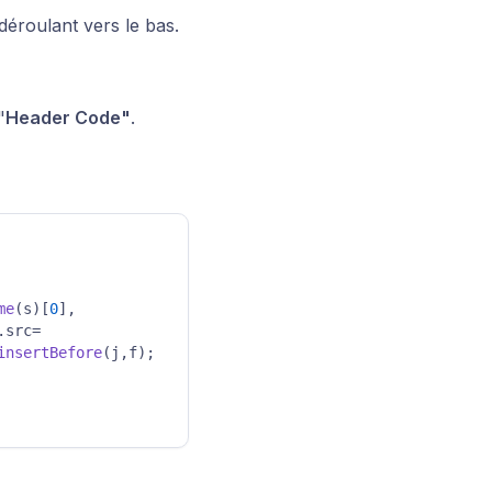
éroulant vers le bas.
"
Header Code"
.
me
(s)[
0
],

.
src
=

insertBefore
(j,f);
