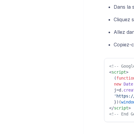
Dans la 
Cliquez 
Allez da
Copiez-co
<!-- Googl
<
script
>
  (
functio
new
Date
  j=d.
crea
'https:/
  })(
windo
</
script
>
<!-- End G