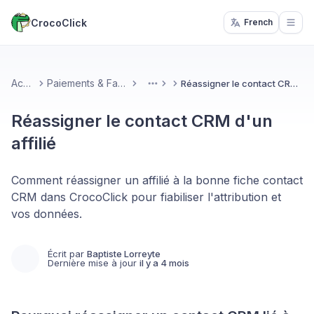
CrocoClick
French
Open
Accueil
Paiements & Facturation
Réassigner le contact CRM d'un affilié
More
Réassigner le contact CRM d'un
affilié
Comment réassigner un affilié à la bonne fiche contact
CRM dans CrocoClick pour fiabiliser l'attribution et
vos données.
Écrit par
Baptiste Lorreyte
Dernière mise à jour
il y a 4 mois