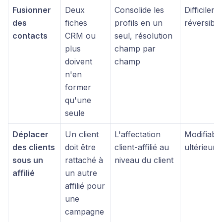
Fusionner
Deux
Consolide les
Difficilem
des
fiches
profils en un
réversible
contacts
CRM ou
seul, résolution
plus
champ par
doivent
champ
n'en
former
qu'une
seule
Déplacer
Un client
L'affectation
Modifiabl
des clients
doit être
client-affilié au
ultérieur
sous un
rattaché à
niveau du client
affilié
un autre
affilié pour
une
campagne