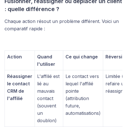
Fusionner, réassigner ou déplacer un client
: quelle différence ?
Chaque action résout un problème différent. Voici un
comparatif rapide :
Action
Quand
Ce qui change
Réversibil
l'utiliser
Réassigner
L'affilié est
Le contact vers
Limitée (il
le contact
lié au
lequel l'affilié
refaire u
CRM de
mauvais
pointe
réassignat
l'affilié
contact
(attribution
(souvent
future,
un
automatisations)
doublon)