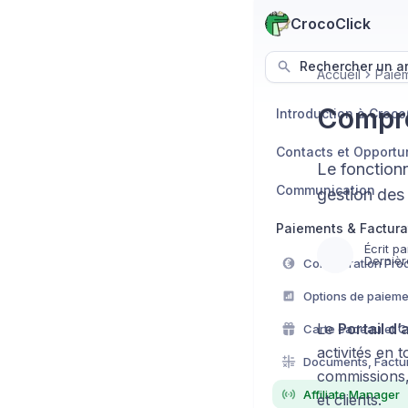
CrocoClick
Rechercher un art
Accueil
Paiem
Compren
Introduction à Croco
Contacts et Opportu
Le fonctionn
Communication
gestion des
Paiements & Factura
Écrit pa
Dernièr
Configuration Prod
Options de paieme
Le
Portail d’a
Carte cadeau et 
activités en 
Documents, Factur
commissions, 
Affiliate Manager
et clients.