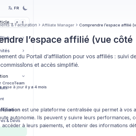
FR
icle...
K
⌘
ents & Facturation
Affiliate Manager
Comprendre l’espace affilié (vu
dre l’espace affilié (vue côté "
Click
nités
ement du Portail d’affiliation pour vos affiliés : suivi 
 commissions et accès simplifié.
tion
r
CrocoTeam
e mise à jour
il y a 4 mois
uits
nt
ffiliation
est une plateforme centralisée qui permet à vos af
Coupons
toute autonomie. Ils peuvent y suivre leurs performances, c
es & Devis
accéder à leurs paiements, et obtenir des informations déta