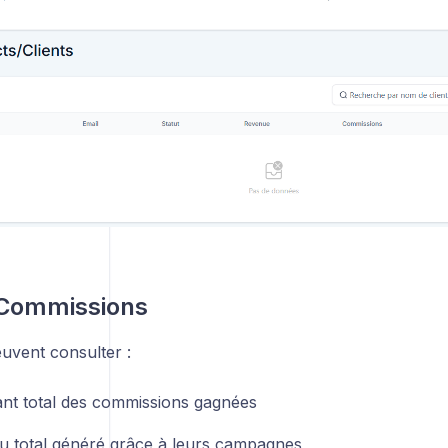
 Commissions
peuvent consulter :
nt total des commissions gagnées
u total généré grâce à leurs campagnes