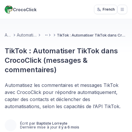
CrocoClick
French
Open
Accueil
Automatisations & IA
TikTok : Automatiser TikTok dans CrocoClick (messages & commentaires)
More
TikTok : Automatiser TikTok dans
CrocoClick (messages &
commentaires)
Automatisez les commentaires et messages TikTok
avec CrocoClick pour répondre automatiquement,
capter des contacts et déclencher des
automatisations, selon les capacités de l’API TikTok.
Écrit par
Baptiste Lorreyte
Dernière mise à jour
il y a 6 mois