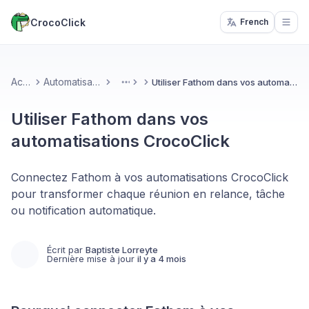
CrocoClick
French
Open
Accueil
Automatisations & IA
Utiliser Fathom dans vos automatisations CrocoClick
More
Utiliser Fathom dans vos
automatisations CrocoClick
Connectez Fathom à vos automatisations CrocoClick
pour transformer chaque réunion en relance, tâche
ou notification automatique.
Écrit par
Baptiste Lorreyte
Dernière mise à jour
il y a 4 mois