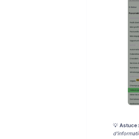
💡
Astuce :
d’informat