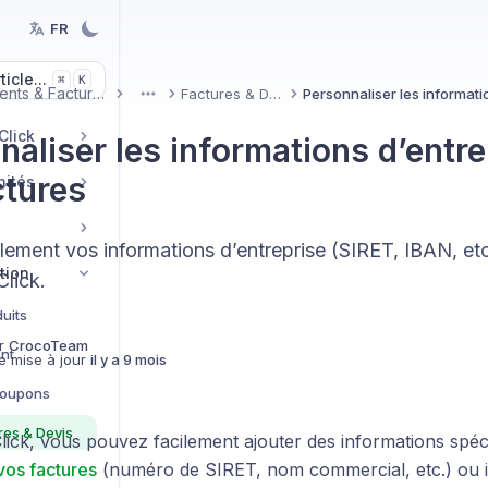
FR
icle...
K
⌘
Paiements & Facturation
Factures & Devis
More
Click
naliser les informations d’entre
ctures
nités
lement vos informations d’entreprise (SIRET, IBAN, etc
tion
lick.
uits
r
CrocoTeam
nt
e mise à jour
il y a 9 mois
Coupons
es & Devis
ick, vous pouvez facilement ajouter des informations spéci
vos factures
(numéro de SIRET, nom commercial, etc.) ou i