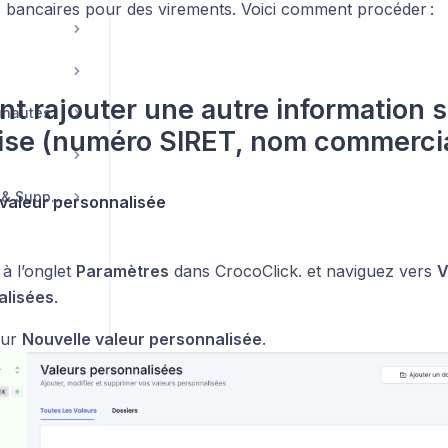
bancaires pour des virements. Voici comment procéder :
 rajouter une autre information 
unautés
ise (numéro SIRET, nom commercial
Compte, Facturation & Support
 valeur personnalisée
à l’onglet
Paramètres
dans CrocoClick. et naviguez vers
V
alisées
.
sur
Nouvelle valeur personnalisée
.