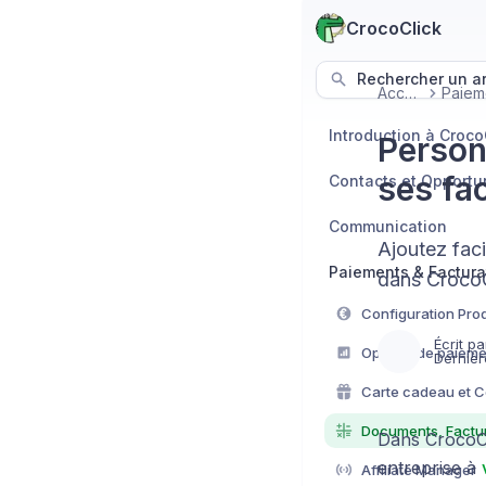
CrocoClick
Rechercher un art
Accueil
Introduction à Croco
Person
ses fa
Contacts et Opportu
Communication
Ajoutez faci
Paiements & Factura
dans CrocoC
Configuration Prod
Écrit pa
Options de paieme
Dernièr
Carte cadeau et 
Documents, Factur
Dans CrocoCl
entreprise à
Affiliate Manager