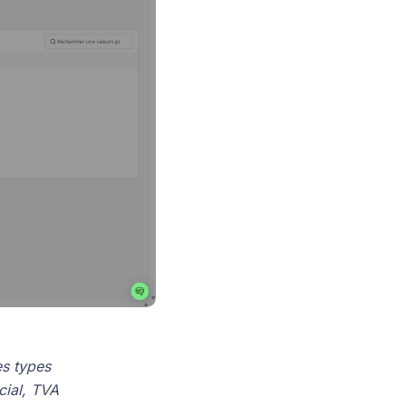
es types
ial, TVA