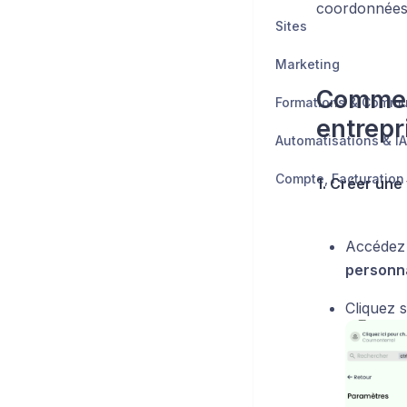
coordonnées 
Sites
Marketing
Comment
Formations & Comm
entrepr
Automatisations & IA
1. Créer une
Accédez 
personn
Cliquez 