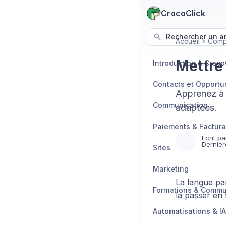
CrocoClick
Rechercher un art
Accueil
Compt
Mettre
Introduction à Croco
Contacts et Opportu
Apprenez à 
Communication
adaptées.
Paiements & Factura
Écrit pa
Dernièr
Sites
Marketing
La langue par
Formations & Comm
la passer en 
Automatisations & IA