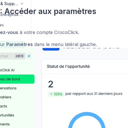
Compte, Facturation & Support
 : Accéder aux paramètres
Programme Jeune Entreprise CrocoClick
les
ez-vous
à votre compte CrocoClick.
sur
Paramètres
dans le menu latéral gauche.