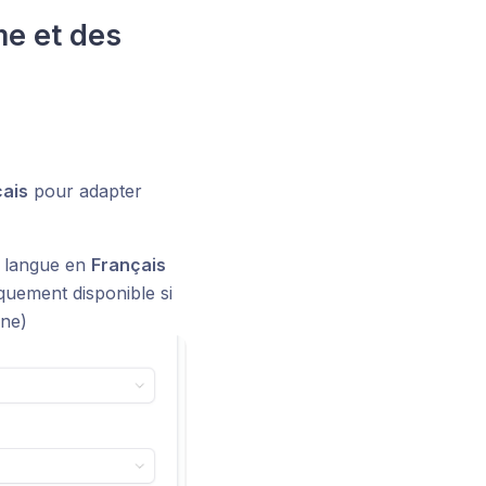
me et des
ais
pour adapter
e langue en
Français
quement disponible si
one)