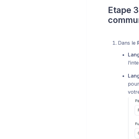
Etape 3
commun
Dans le
Lang
l’in
Lang
pour
votr