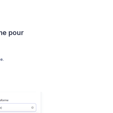
rme pour
me
.