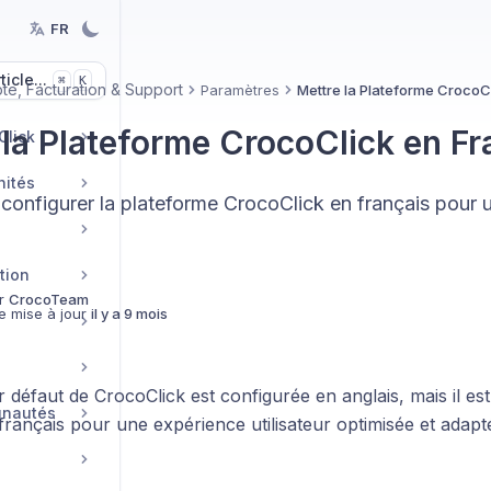
FR
icle...
K
⌘
e, Facturation & Support
Paramètres
Mettre la Plateforme CrocoC
 la Plateforme CrocoClick en Fr
Click
nités
configurer la plateforme CrocoClick en français pour u
tion
r
CrocoTeam
e mise à jour
il y a 9 mois
 défaut de CrocoClick est configurée en anglais, mais il est 
unautés
français pour une expérience utilisateur optimisée et adapt