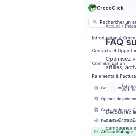
CrocoClick
Rechercher un art
Accueil
Paiem
Introduction à Croco
FAQ su
Contacts et Opportu
Optimisez v
Communication
affiliés, ac
Paiements & Factura
Écrit pa
Configuration Prod
Dernièr
Options de paieme
Carte cadeau et 
Découvrez le
dans CrocoCl
Documents, Factur
campagnes et
Affiliate Manager