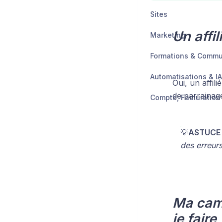
Sites
Un affi
Marketing
Formations & Comm
Automatisations & IA
Oui, un affil
de parrainag
💡
ASTUCE 
des erreurs
Ma camp
je faire 