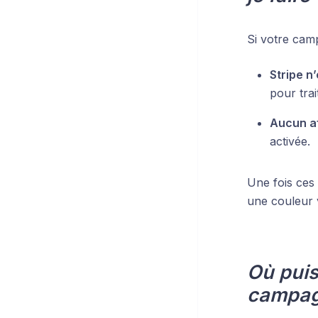
Si votre cam
Stripe n
pour trai
Aucun aff
activée.
Une fois ces
une couleur 
Où puis
campag