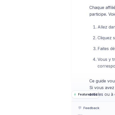
Chaque affili
participe. Vo
Allez da
Cliquez s
Faites dé
Vous y tr
correspo
Ce guide vou
Si vous avez 
articles ou à
Featurebase
💬
Feedback