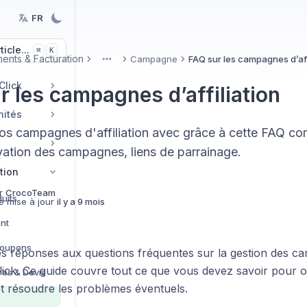
FR
icle...
K
⌘
ents & Facturation
Campagne
FAQ sur les campagnes d’aff
More
Click
r les campagnes d’affiliation
nités
os campagnes d'affiliation avec grâce à cette FAQ com
tivation des campagnes, liens de parrainage.
tion
r
CrocoTeam
uits
e mise à jour
il y a 9 mois
nt
Coupons
s réponses aux questions fréquentes sur la gestion des cam
ick. Ce guide couvre tout ce que vous devez savoir pour o
es & Devis
 résoudre les problèmes éventuels.