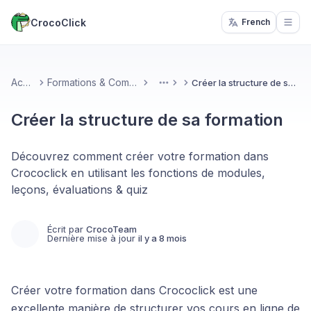
CrocoClick
French
Open
Accueil
Formations & Communautés
Créer la structure de sa formation
More
Créer la structure de sa formation
Découvrez comment créer votre formation dans
Crococlick en utilisant les fonctions de modules,
leçons, évaluations & quiz
Écrit par
CrocoTeam
Dernière mise à jour
il y a 8 mois
Créer votre formation dans Crococlick est une
excellente manière de structurer vos cours en ligne de