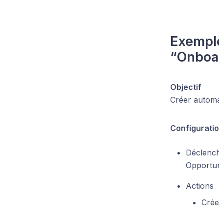
Exemple
“Onboa
Objectif
Créer automa
Configurati
Déclenc
Opportun
Actions
Crée