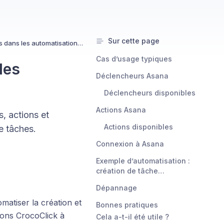
Sur cette page
Asana : actions et déclencheurs dans les automatisations CrocoClick
Cas d’usage typiques
les
Déclencheurs Asana
Déclencheurs disponibles
Actions Asana
, actions et
Actions disponibles
e tâches.
Connexion à Asana
Exemple d’automatisation :
création de tâche
“Onboarding”
Dépannage
atiser la création et
Bonnes pratiques
ions CrocoClick à
Cela a-t-il été utile ?