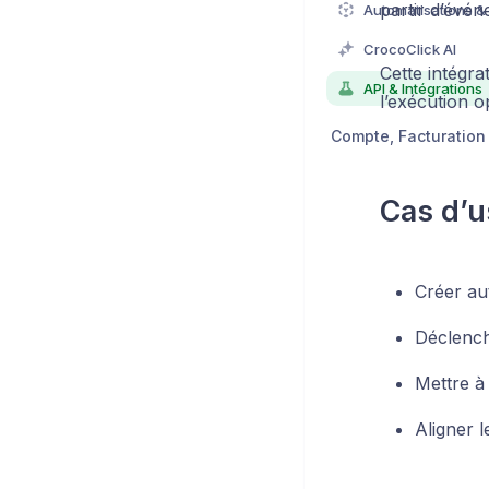
partir d’évé
Automatisations &
CrocoClick AI
Cette intégra
API & Intégrations
l’exécution o
Cas d’u
Créer au
Déclench
Mettre à 
Aligner 