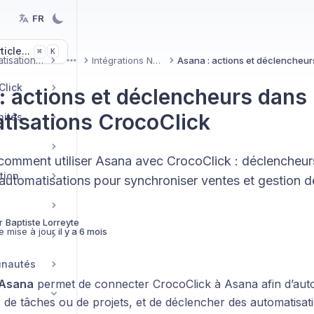
FR
icle...
K
⌘
Automatisations & IA
Intégrations Natives
More
Click
: actions et déclencheurs dans 
tisations CrocoClick
nités
omment utiliser Asana avec CrocoClick : déclencheurs
tion
automatisations pour synchroniser ventes et gestion d
r
Baptiste Lorreyte
e mise à jour
il y a 6 mois
unautés
Asana
permet de connecter CrocoClick à Asana afin d’autom
r de tâches ou de projets, et de déclencher des automatisat