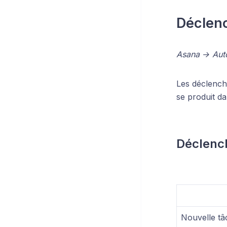
Déclen
Asana → Auto
Les déclench
se produit d
Déclench
Nouvelle tâ