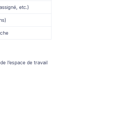
ssigné, etc.)
ns)
âche
e l’espace de travail