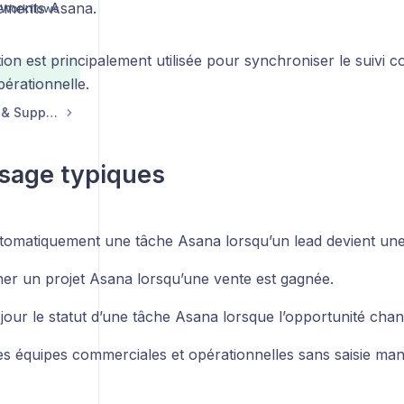
nements Asana.
 Workflows
tion est principalement utilisée pour synchroniser le suivi 
pérationnelle.
Compte, Facturation & Support
sage typiques
tomatiquement une tâche Asana lorsqu’un lead devient une
er un projet Asana lorsqu’une vente est gagnée.
jour le statut d’une tâche Asana lorsque l’opportunité chan
les équipes commerciales et opérationnelles sans saisie man