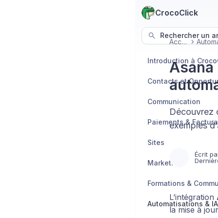
CrocoClick
Rechercher un art
Accueil
Introduction à Croco
Asana 
automa
Contacts et Opportu
Communication
Découvrez c
Paiements & Factura
exemples d’
Sites
Écrit pa
Dernièr
Marketing
Formations & Comm
L’intégration
Automatisations & IA
la mise à jou