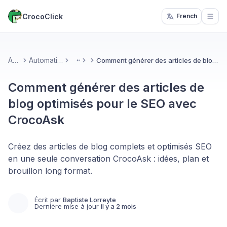
CrocoClick
French
Open
Accueil
Automatisations & IA
Comment générer des articles de blog optimisés pour le SEO avec CrocoAsk
More
Comment générer des articles de
blog optimisés pour le SEO avec
CrocoAsk
Créez des articles de blog complets et optimisés SEO
en une seule conversation CrocoAsk : idées, plan et
brouillon long format.
Écrit par
Baptiste Lorreyte
Dernière mise à jour
il y a 2 mois