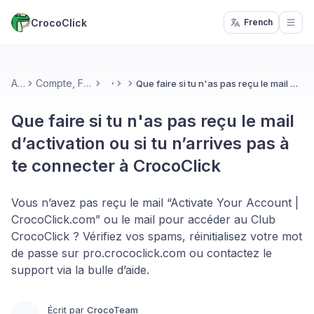
CrocoClick
French
Open
Accueil
Compte, Facturation & Support
Que faire si tu n'as pas reçu le mail d’activation ou si tu n’arrives pas à te connecter à CrocoClick
More
Que faire si tu n'as pas reçu le mail
d’activation ou si tu n’arrives pas à
te connecter à CrocoClick
Vous n’avez pas reçu le mail “Activate Your Account |
CrocoClick.com” ou le mail pour accéder au Club
CrocoClick ? Vérifiez vos spams, réinitialisez votre mot
de passe sur pro.crococlick.com ou contactez le
support via la bulle d’aide.
Écrit par
CrocoTeam