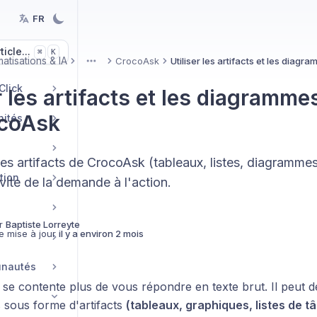
FR
icle...
K
⌘
atisations & IA
CrocoAsk
Utiliser les artifacts et les dia
More
Click
r les artifacts et les diagramm
ocoAsk
nités
es artifacts de CrocoAsk (tableaux, listes, diagramm
tion
vite de la demande à l'action.
r
Baptiste Lorreyte
e mise à jour
il y a environ 2 mois
unautés
se contente plus de vous répondre en texte brut. Il peut d
 sous forme d'artifacts
(tableaux, graphiques, listes de t