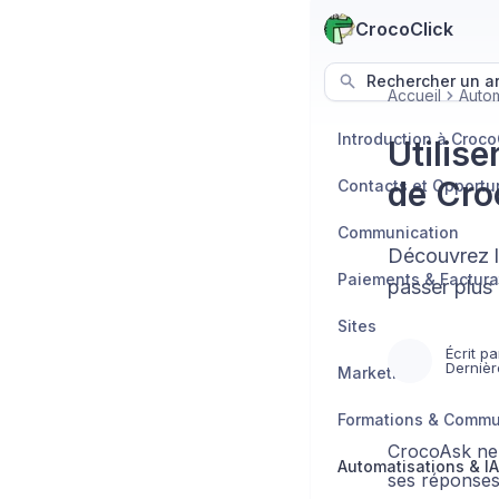
CrocoClick
Rechercher un art
Accueil
Autom
Introduction à Croco
Utilise
de Cr
Contacts et Opportu
Communication
Découvrez l
Paiements & Factura
passer plus 
Sites
Écrit pa
Dernièr
Marketing
Formations & Comm
CrocoAsk ne 
Automatisations & IA
ses réponses