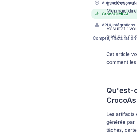
guidées, val
Automatisations &
Mermaid dire
CrocoClick AI
API & Intégrations
Résultat : vo
quoi que ce s
Cet article v
comment les 
Qu'est-c
CrocoAs
Les artifacts
générée par l
tâches, carte