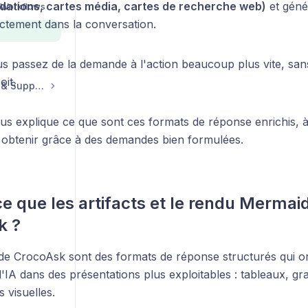
idations, cartes média, cartes de recherche web)
et géné
 Workflows
ctement dans la conversation.
us passez de la demande à l'action beaucoup plus vite, san
oit.
Compte, Facturation & Support
ous explique ce que sont ces formats de réponse enrichis, à 
obtenir grâce à des demandes bien formulées.
e que les artifacts et le rendu Mermai
k ?
 de CrocoAsk sont des formats de réponse structurés qui or
'IA dans des présentations plus exploitables : tableaux, gra
s visuelles.