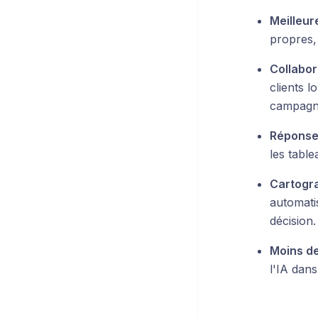
Meilleure 
propres,
Collabora
clients 
campagn
Réponses
les table
Cartogra
automati
décision.
Moins de
l'IA dan