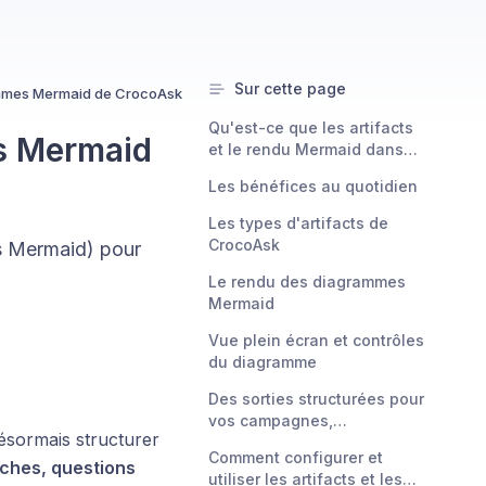
Sur cette page
grammes Mermaid de CrocoAsk
Qu'est-ce que les artifacts
es Mermaid
et le rendu Mermaid dans
CrocoAsk ?
Les bénéfices au quotidien
Les types d'artifacts de
CrocoAsk
es Mermaid) pour
Le rendu des diagrammes
Mermaid
Vue plein écran et contrôles
du diagramme
Des sorties structurées pour
vos campagnes,
ésormais structurer
automatisations et
Comment configurer et
opérations clients
âches, questions
utiliser les artifacts et les