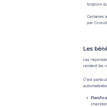
toujours q
Certaines 
par CrocoA
Les béné
Les réponses
rendent les r
C'est particu
automatisati
Planific
checklis