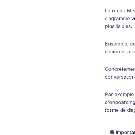
Le rendu Mer
diagramme vi
plus lisibles.
Ensemble, ce
décisions plu
Concrètement
conversation 
Par exemple 
d'onboarding 
forme de dia
🟢 Importan