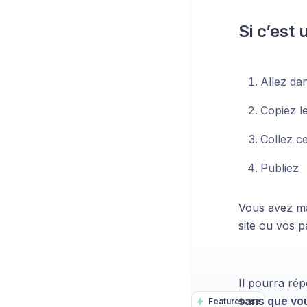
Si c’est 
Allez da
Copiez l
Collez c
Publiez
Vous avez ma
site ou vos p
Il pourra ré
sans que vous
Featurebase