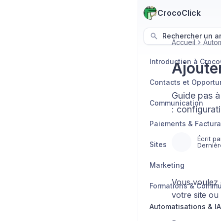
CrocoClick
Rechercher un art
Accueil
Autom
Introduction à Croco
Ajoute
Contacts et Opportu
Guide pas à
Communication
: configurat
Paiements & Factura
Écrit pa
Sites
Dernièr
Marketing
Vous voulez 
Formations & Comm
votre site ou
Automatisations & IA