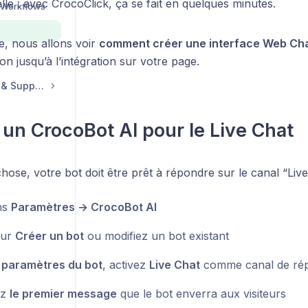
e : avec CrocoClick, ça se fait en quelques minutes.
 Workflows
e, nous allons voir
comment créer une interface Web Cha
ion jusqu’à l’intégration sur votre page.
Compte, Facturation & Support
r un CrocoBot AI pour le Live Chat
hose, votre bot doit être prêt à répondre sur le canal “Live
ns
Paramètres → CrocoBot AI
sur
Créer un bot
ou modifiez un bot existant
s
paramètres du bot
, activez
Live Chat
comme canal de ré
ez
le premier message
que le bot enverra aux visiteurs