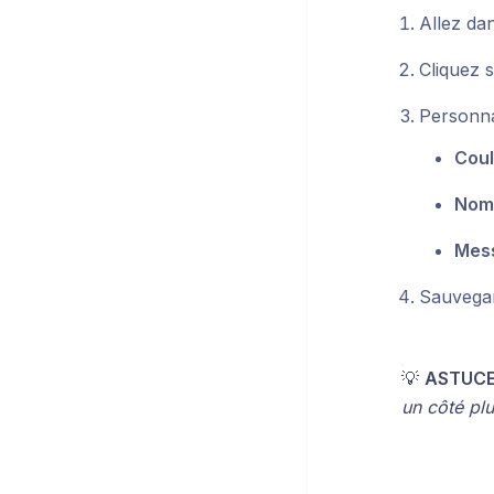
Allez da
Cliquez 
Personna
Coul
Nom 
Mes
Sauvega
💡
ASTUC
un côté pl