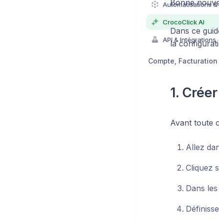
Bonne nouvell
Automatisations &
CrocoClick AI
Dans ce guid
API & Intégrations
la configurat
1. Crée
Avant toute c
Allez da
Cliquez 
Dans le
Définiss