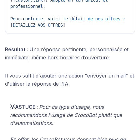
{{
custom.link
}} 
Adopte
un
ton
amical
et
professionnel.
Pour
contexte,
voici
le
détail
de nos offres :
[
DETAILLEZ
VOS
OFFRES
]
Résultat :
Une réponse pertinente, personnalisée et
immédiate, même hors horaires d’ouverture.
Il vous suffit d'ajouter une action "envoyer un mail" et
d'utiliser la réponse de l'IA.
💡ASTUCE :
Pour ce type d'usage, nous
recommandons l'usage de CrocoBot plutôt que
d'automatisations.
En effet, les CrocoBot vous donnent bien plus de