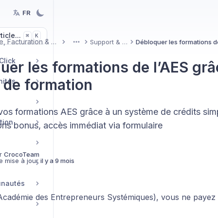
FR
icle...
K
⌘
Compte, Facturation & Support
Support & Aide
More
Click
uer les formations de l’AES grâ
s de formation
nités
os formations AES grâce à un système de crédits simple
tion
ions bonus, accès immédiat via formulaire
r
CrocoTeam
e mise à jour
il y a 9 mois
unautés
Académie des Entrepreneurs Systémiques), vous ne payez 