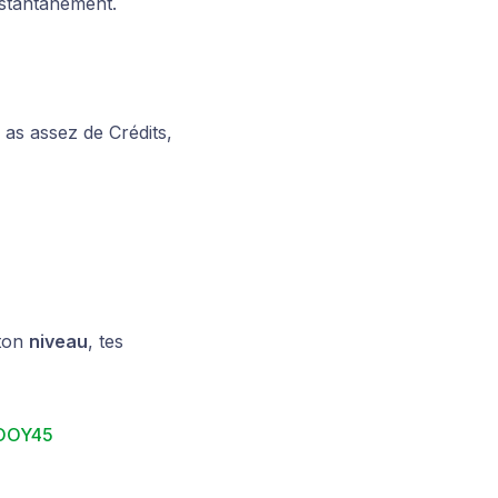
nstantanément.
tu as assez de Crédits,
 ton
niveau
, tes
VOOY45