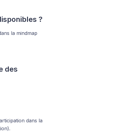
disponibles ?
 dans la mindmap
te des
rticipation dans la
ion).