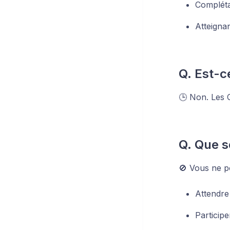
Compléta
Atteigna
Q. Est-c
🕒 Non. Les C
Q. Que se
🚫 Vous ne p
Attendre
Particip