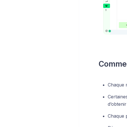
Commen
Chaque m
Certaine
d’obteni
Chaque 