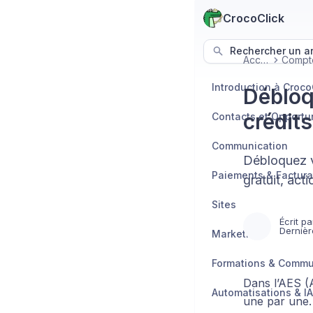
CrocoClick
Rechercher un art
Accueil
Introduction à Croco
Débloq
crédit
Contacts et Opportu
Communication
Débloquez v
Paiements & Factura
gratuit, act
Sites
Écrit pa
Dernièr
Marketing
Formations & Comm
Dans l’AES (
Automatisations & IA
une par une.