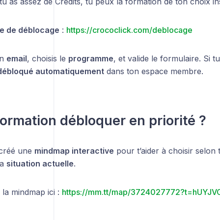
tu as assez de Crédits, tu peux la formation de ton choix i
re de déblocage
:
https://crococlick.com/deblocage
on
email
, choisis le
programme
, et valide le formulaire. Si 
débloqué automatiquement
dans ton espace membre.
formation débloquer en priorité ?
créé une
mindmap interactive
pour t’aider à choisir selon
ta
situation actuelle
.
la mindmap ici :
https://mm.tt/map/3724027772?t=hUYJ