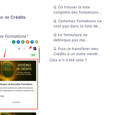
?
Q. Où trouver la liste
complète des formations
me de
Crédits
.
disponibles ?
Q. Certaines formations ne
sont pas dans la liste des
formations déblocables,
Q. Le formulaire ne
es Formations"
pourquoi ?
débloque pas ma
formation, pourquoi ?
Q. Puis-je transférer mes
Crédits à un autre membre
?
Cela a-t-il été utile ?