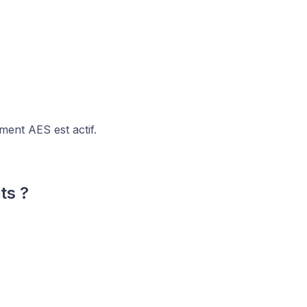
ent AES est actif.
ts ?