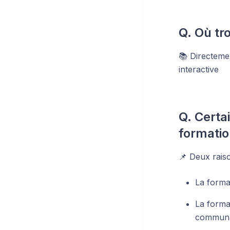
Q. Où tr
📚 Directeme
interactive
Q. Certa
formatio
📌 Deux raiso
La format
La forma
communau