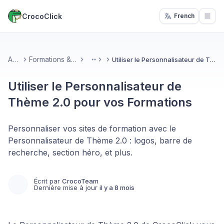
CrocoClick
French
Open
Accueil
Formations & Communautés
Utiliser le Personnalisateur de Thème 2.0 pour vos Formations
More
Utiliser le Personnalisateur de
Thème 2.0 pour vos Formations
Personnaliser vos sites de formation avec le
Personnalisateur de Thème 2.0 : logos, barre de
recherche, section héro, et plus.
Écrit par
CrocoTeam
Dernière mise à jour
il y a 8 mois