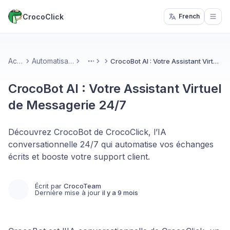
CrocoClick
French
Open
Accueil
Automatisations & IA
CrocoBot AI : Votre Assistant Virtuel de Messagerie 24/7
More
CrocoBot AI : Votre Assistant Virtuel
de Messagerie 24/7
Découvrez CrocoBot de CrocoClick, l’IA
conversationnelle 24/7 qui automatise vos échanges
écrits et booste votre support client.
Écrit par
CrocoTeam
Dernière mise à jour
il y a 9 mois