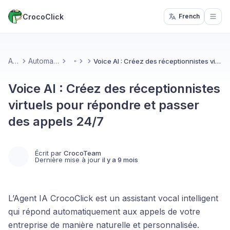
CrocoClick
French
Open
Accueil
Automatisations & IA
Voice AI : Créez des réceptionnistes virtuels pour répondre et passer des appels 24/7
More
Voice AI : Créez des réceptionnistes
virtuels pour répondre et passer
des appels 24/7
Écrit par
CrocoTeam
Dernière mise à jour
il y a 9 mois
L’Agent IA CrocoClick est un assistant vocal intelligent
qui répond automatiquement aux appels de votre
entreprise de manière naturelle et personnalisée.