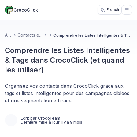
CrocoClick
French
Open
Accueil
Contacts et Opportunités
Comprendre les Listes Intelligentes & Tags dans CrocoClick (et quand les utiliser)
Comprendre les Listes Intelligentes
& Tags dans CrocoClick (et quand
les utiliser)
Organisez vos contacts dans CrocoClick grâce aux
tags et listes intelligentes pour des campagnes ciblées
et une segmentation efficace.
Écrit par
CrocoTeam
Dernière mise à jour
il y a 9 mois